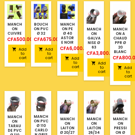
MANCH
BOUCH
MANCH
ON
ON PVC
ON PE
MANCH
MANCH
CUIVRE
Ø 32
Ø 40
ON
ON A
ASTOR
GALVA
CHAUD
Price
Price
CFA500.00
CFA675.00
E NOIR
NISE Ø
PPR Ø
63
20
Price
CFA6,000.00
Add
Add


BLANC
Price
CFA3,800.00
to
to
Price
CFA800.
cart
cart
Add

to
Add

cart
to
Add

cart
to
cart
MANCH
MANCH
MANCH
MANCH
MANCH
ON PVC
ON
ON
ON
ON
Ø 110
TARAU
LAITON
LAITON
PRESSI
CARLO
DE PVC
Ø 20/27
26/34
ON Ø
N GRIS
Ø 110