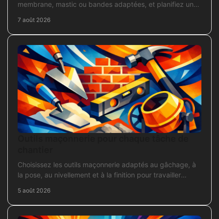
membrane, mastic ou bandes adaptées, et planifiez une
intervention durable sans erreur courante.
7 août 2026
Outils maçonnerie pour chaque tâche de
chantier
Choisissez les outils maçonnerie adaptés au gâchage, à
la pose, au nivellement et à la finition pour travailler
proprement sur chantier.
5 août 2026