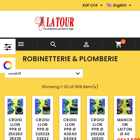


XOF CFA
English
0



shopping_cart
ROBINETTERIE & PLOMBERIE

Select
Showing 1-20 of 1109 item(s)
CROISI
CROISI
CROISI
CROISI
MANCH
LLON
LLON
LLON
LLON
ON
PPR Ø
PPR Ø
PPR Ø
PPR Ø
LAITON
25X25X
32X32X
40X40
20X20X
Ø 40
25X25
32X32
X40X4
20X20
Price