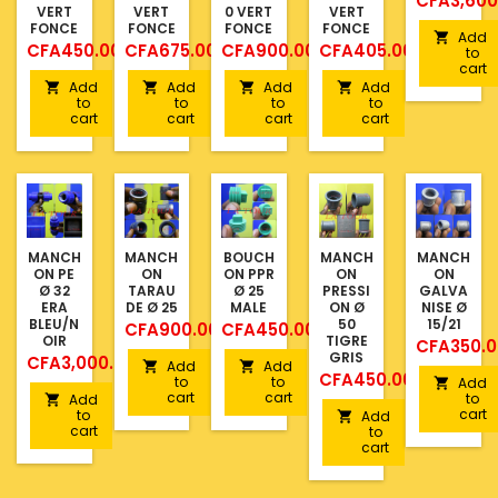
CFA3,600
VERT
VERT
0 VERT
VERT
FONCE
FONCE
FONCE
FONCE
Add

Price
Price
Price
Price
CFA450.00
CFA675.00
CFA900.00
CFA405.00
to
cart
Add
Add
Add
Add




to
to
to
to
cart
cart
cart
cart
MANCH
MANCH
BOUCH
MANCH
MANCH
ON PE
ON
ON PPR
ON
ON
Ø 32
TARAU
Ø 25
PRESSI
GALVA
ERA
DE Ø 25
MALE
ON Ø
NISE Ø
BLEU/N
50
15/21
Price
Price
CFA900.00
CFA450.00
OIR
TIGRE
Price
CFA350.
GRIS
Price
CFA3,000.00
Add
Add


Price
CFA450.00
to
to
Add

cart
cart
to
Add

cart
to
Add

cart
to
cart