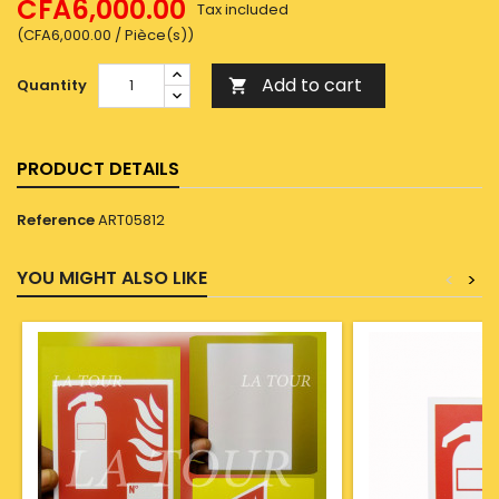
CFA6,000.00
Tax included
(CFA6,000.00 / Pièce(s))
Add to cart
Quantity

PRODUCT DETAILS
Reference
ART05812
YOU MIGHT ALSO LIKE
<
>