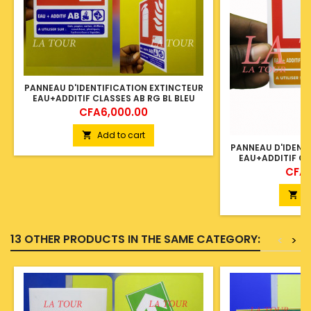
PANNEAU D'IDENTIFICATION EXTINCTEUR
EAU+ADDITIF CLASSES AB RG BL BLEU
Price
CFA6,000.00
Add to cart

PANNEAU D'IDENT
EAU+ADDITIF CL
Price
CFA6
A

13 OTHER PRODUCTS IN THE SAME CATEGORY:
<
>