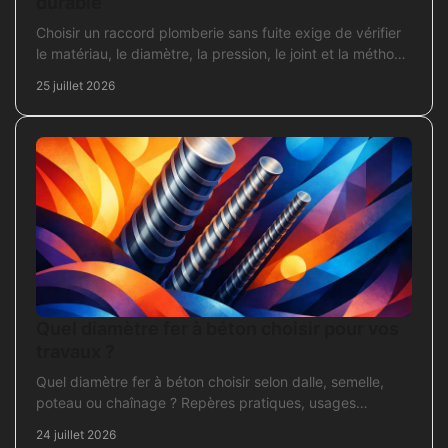
durable
Choisir un raccord plomberie sans fuite exige de vérifier
le matériau, le diamètre, la pression, le joint et la méthode
de pose avant l’achat en travaux.
25 juillet 2026
Quel diamètre fer à béton choisir pour vos
travaux ?
Quel diamètre fer à béton choisir selon dalle, semelle,
poteau ou chaînage ? Repères pratiques, usages
courants et points de contrôle avant coulage.
24 juillet 2026