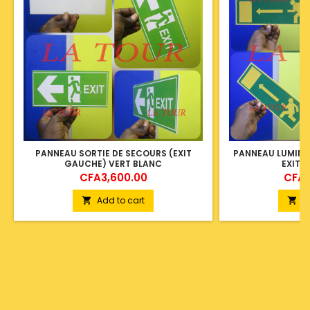
PANNEAU SORTIE DE SECOURS (EXIT
PANNEAU LUMINE
GAUCHE) VERT BLANC
EXIT 
Price
Price
CFA3,600.00
CFA1
Add to cart
A

