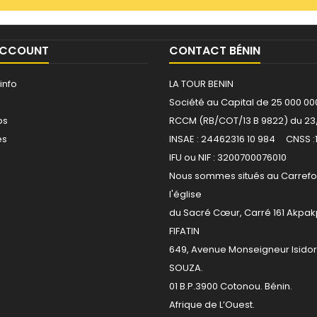
ACCOUNT
CONTACT BÉNIN
info
LA TOUR BENIN
Société au Capital de 25 000 00
ps
RCCM (RB/COT/13 B 9822) du 23
es
INSAE : 24462316 10 984 CNSS :
IFU ou NIF : 3200700076010
Nous sommes situés au Carrefo
l'église
du Sacré Cœur, Carré 161 Akpa
FIFATIN
649, Avenue Monseigneur Isido
SOUZA.
01 B.P.3900 Cotonou. Bénin.
Afrique de L’Ouest.