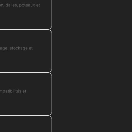
n, dalles, poteaux et
osage, stockage et
patibilités et