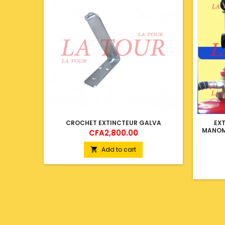
CROCHET EXTINCTEUR GALVA
EX
MANOM
Price
CFA2,800.00
Add to cart
