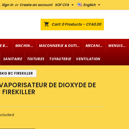


,
Sign in
or
Create an account
XOF CFA
English
shopping_cart
Cart:
0
Products - CFA0.00
FOURNITURE DE BUREAU
MACHINERIE
MACONNERIE & OUTILLAGE
MECANIQUE
MENUISERIE
SANITAIRE
TOITURES
TUYAUTERIE
VENTILATION
KG BC FIREKILLER
VAPORISATEUR DE DIOXYDE DE
FIREKILLER
included