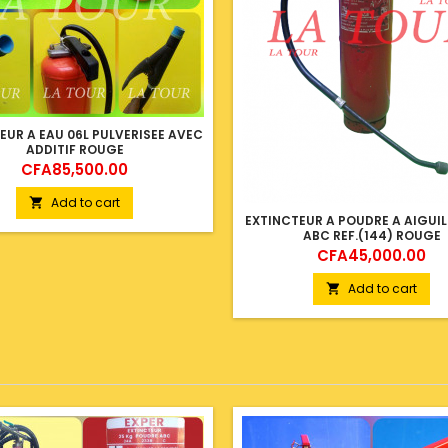
EUR A EAU 06L PULVERISEE AVEC
ADDITIF ROUGE
Price
CFA85,500.00
Add to cart

EXTINCTEUR A POUDRE A AIGUIL
ABC REF.(144) ROUGE
Price
CFA45,000.00
Add to cart
