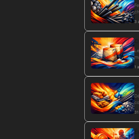
Fe
ch
3 
C
Le
ma
1 
D
Dé
co
31
É