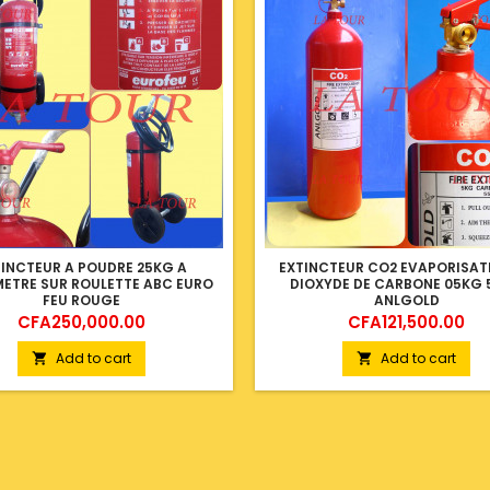
TINCTEUR A POUDRE 25KG A
EXTINCTEUR CO2 EVAPORISAT
ETRE SUR ROULETTE ABC EURO
DIOXYDE DE CARBONE 05KG 
FEU ROUGE
ANLGOLD
Price
Price
CFA250,000.00
CFA121,500.00
Add to cart
Add to cart

