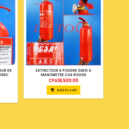
EUR DE
EXTINCTEUR A POUDRE 02KG A
EXTINC
55BC
MANOMETRE CSA ROUGE
DIOXYD
Price
CFA18,500.00
Add to cart
