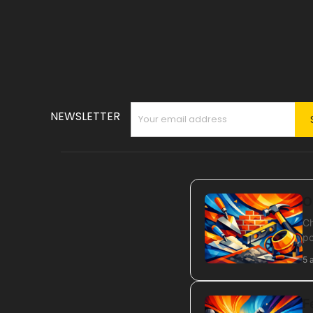
NEWSLETTER
O
Ch
po
5 
F