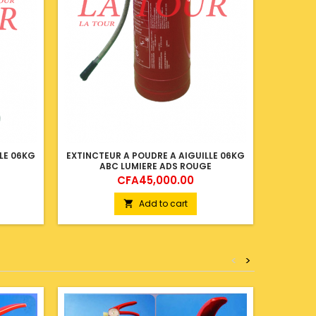
LE 06KG
EXTINCTEUR A POUDRE A AIGUILLE 06KG
EXTINCT
ABC LUMIERE ADS ROUGE
ABC S
Price
CFA45,000.00
Add to cart

<
>