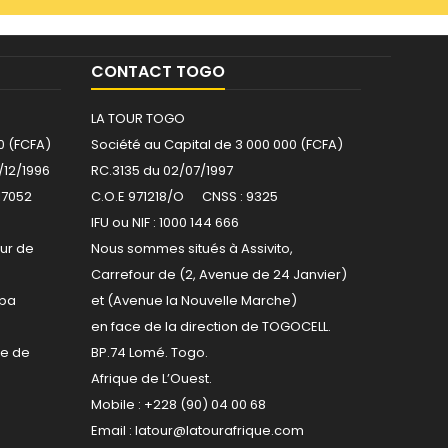
CONTACT TOGO
LA TOUR TOGO
0 (FCFA)
Société au Capital de 3 000 000 (FCFA)
/12/1996
RC.3135 du 02/07/1997
17052
C.O.E 971218/O CNSS : 9325
IFU ou NIF : 1000 144 666
ur de
Nous sommes situés à Assivito,
Carrefour de (2, Avenue de 24 Janvier)
kpa
et (Avenue la Nouvelle Marche)
en face de la direction de TOGOCELL.
re de
BP.74 Lomé. Togo.
Afrique de L’Ouest.
Mobile : +228 (90) 04 00 68
Email :
latour@latourafrique.com