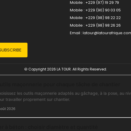
Mobile : +229 (97) 19 29 79
Mobile : +229 (90) 90 03 05
Mobile : +229 (98) 98 22 22
Mobile : +229 (98) 98 26 26
Email :
latour@latourafrique.co
© Copyright 2026 LA TOUR. All Rights Reserved.
utils maçonnerie pour chaque tâche de chantier
oisissez les outils maçonnerie adaptés au gâchage, à la pose, au nivel
ur travailler proprement sur chantier.
août 2026
er à béton : choisir diamètre et quantité