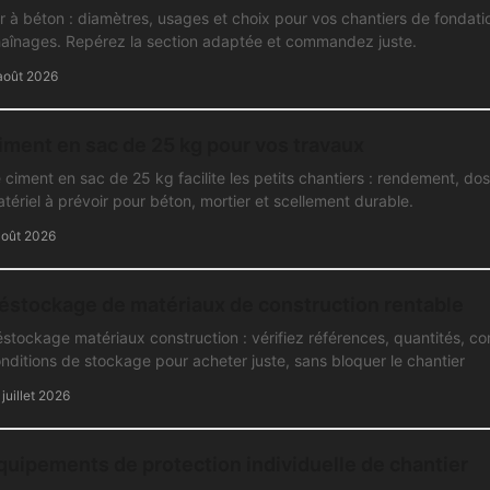
r à béton : diamètres, usages et choix pour vos chantiers de fondatio
aînages. Repérez la section adaptée et commandez juste.
août 2026
iment en sac de 25 kg pour vos travaux
 ciment en sac de 25 kg facilite les petits chantiers : rendement, d
tériel à prévoir pour béton, mortier et scellement durable.
août 2026
éstockage de matériaux de construction rentable
stockage matériaux construction : vérifiez références, quantités, com
nditions de stockage pour acheter juste, sans bloquer le chantier
 juillet 2026
quipements de protection individuelle de chantier