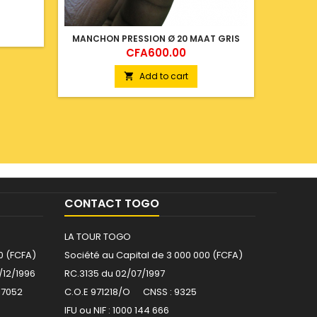
MANCHON PRESSION Ø 20 MAAT GRIS
Price
CFA600.00
Add to cart

CONTACT TOGO
LA TOUR TOGO
0 (FCFA)
Société au Capital de 3 000 000 (FCFA)
/12/1996
RC.3135 du 02/07/1997
17052
C.O.E 971218/O CNSS : 9325
IFU ou NIF : 1000 144 666