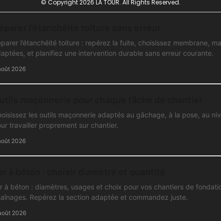
© Copyright 2026 LA TOUR. All Rights Reserved.
éparer l’étanchéité toiture sans erreur
parer l’étanchéité toiture : repérez la fuite, choisissez membrane, m
aptées, et planifiez une intervention durable sans erreur courante.
août 2026
utils maçonnerie pour chaque tâche de chantier
oisissez les outils maçonnerie adaptés au gâchage, à la pose, au nivel
ur travailler proprement sur chantier.
août 2026
er à béton : choisir diamètre et quantité
r à béton : diamètres, usages et choix pour vos chantiers de fondatio
aînages. Repérez la section adaptée et commandez juste.
août 2026