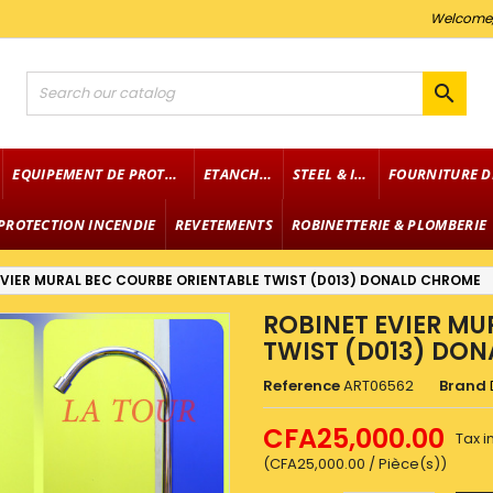
Welcome

EQUIPEMENT DE PROTECTION
ETANCHEITE
STEEL & IRON
PROTECTION INCENDIE
REVETEMENTS
ROBINETTERIE & PLOMBERIE
EVIER MURAL BEC COURBE ORIENTABLE TWIST (D013) DONALD CHROME
ROBINET EVIER MU
TWIST (D013) DO
Reference
ART06562
Brand
CFA25,000.00
Tax 
(CFA25,000.00 / Pièce(s))