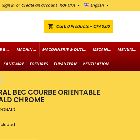


,
Sign in
or
Create an account
XOF CFA
English
shopping_cart
Cart:
0
Products - CFA0.00
FOURNITURE DE BUREAU
MACHINERIE
MACONNERIE & OUTILLAGE
MECANIQUE
MENUISERIE
SANITAIRE
TOITURES
TUYAUTERIE
VENTILATION
RAL BEC COURBE ORIENTABLE
NALD CHROME
DONALD
included