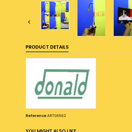

PRODUCT DETAILS
Reference
ART06562
YOU MIGHT ALSO LIKE