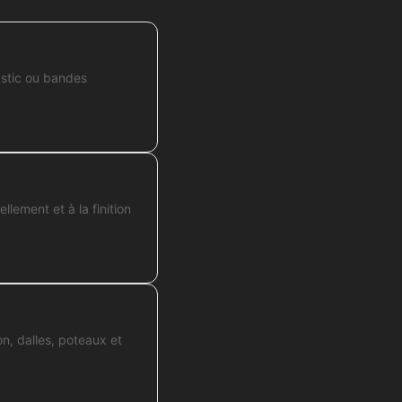
astic ou bandes
lement et à la finition
n, dalles, poteaux et