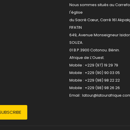
Nous sommes situés au Carrefo
l'église
du Sacré Cœur, Carré 161 Akpa
FIFATIN
649, Avenue Monseigneur Isido
SOUZA.
01 B.P.3900 Cotonou. Bénin.
Afrique de L’Ouest.
Mobile : +229 (97) 19 29 79
Mobile : +229 (90) 90 03 05
Mobile : +229 (98) 98 22 22
Mobile : +229 (98) 98 26 26
Email :
latour@latourafrique.co