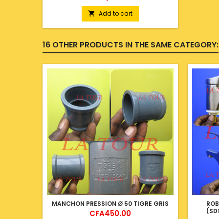
Add to cart

16 OTHER PRODUCTS IN THE SAME CATEGORY:
MANCHON PRESSION Ø 50 TIGRE GRIS
ROB
(SD
Price
CFA450.00