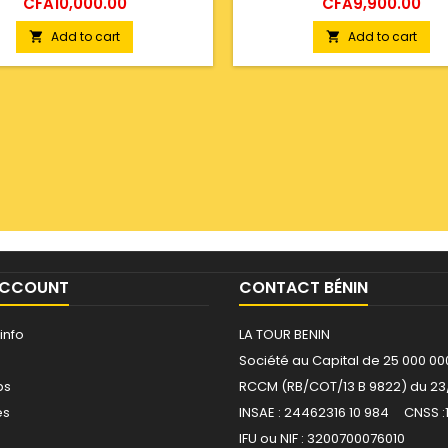
Price
Price
CFA10,000.00
CFA9,900.00
Add to cart
Add to cart


ACCOUNT
CONTACT BÉNIN
info
LA TOUR BENIN
Société au Capital de 25 000 00
ps
RCCM (RB/COT/13 B 9822) du 23
es
INSAE : 24462316 10 984 CNSS :
IFU ou NIF : 3200700076010