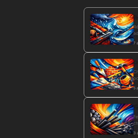
R
Ré
ad
7 
O
Ch
po
5 
F
Fe
ch
3 