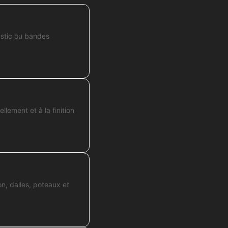
astic ou bandes
lement et à la finition
n, dalles, poteaux et