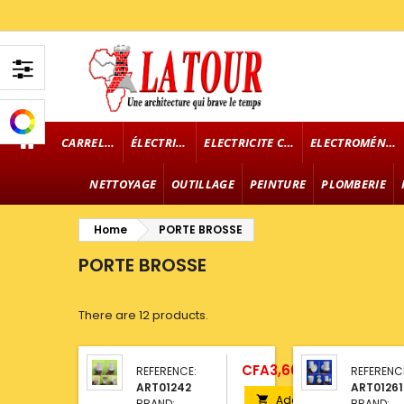
CARRELAGE
ÉLECTRICITÉ
ELECTRICITE CABLE
ELECTROMÉNAGER
NETTOYAGE
OUTILLAGE
PEINTURE
PLOMBERIE
Home
PORTE BROSSE
PORTE BROSSE
There are 12 products.
Price
CFA3,600.00
REFERENCE:
REFERENC
ART01242
ART01261
Add

BRAND:
BRAND: