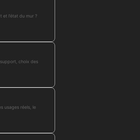
t et l’état du mur ?
 support, choix des
es usages réels, le