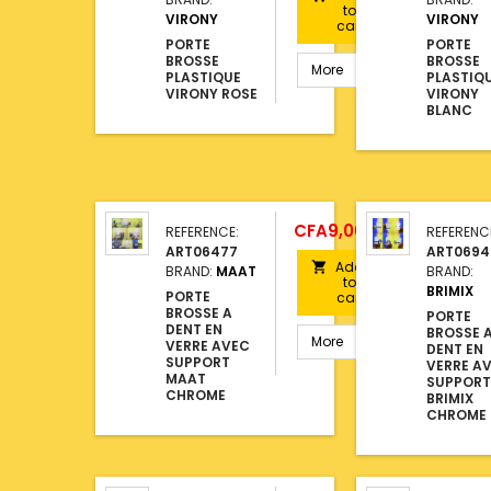
to
VIRONY
VIRONY
cart
PORTE
PORTE
BROSSE
BROSSE
More
PLASTIQUE
PLASTIQ
VIRONY ROSE
VIRONY
BLANC
Price
CFA9,000.00
REFERENCE:
REFERENC
ART06477
ART0694
Add

BRAND:
MAAT
BRAND:
to
BRIMIX
PORTE
cart
BROSSE A
PORTE
DENT EN
BROSSE 
More
VERRE AVEC
DENT EN
SUPPORT
VERRE A
MAAT
SUPPORT
CHROME
BRIMIX
CHROME