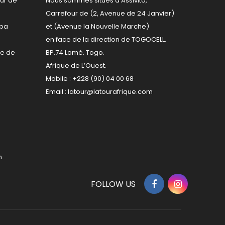
ur de
Nous sommes situés à Assivito,
Carrefour de (2, Avenue de 24 Janvier)
kpa
et (Avenue la Nouvelle Marche)
en face de la direction de TOGOCELL.
re de
BP.74 Lomé. Togo.
Afrique de L’Ouest.
Mobile : +228 (90) 04 00 68
Email :
latour@latourafrique.com
m
FOLLOW US