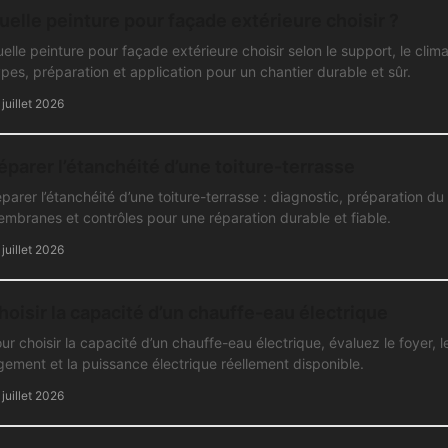
uelle peinture pour façade extérieure choisir ?
elle peinture pour façade extérieure choisir selon le support, le clima
pes, préparation et application pour un chantier durable et sûr.
 juillet 2026
éparer l’étanchéité d’une toiture-terrasse
parer l’étanchéité d’une toiture-terrasse : diagnostic, préparation du
mbranes et contrôles pour une réparation durable et fiable.
 juillet 2026
hoisir la capacité d’un chauffe-eau électrique
ur choisir la capacité d’un chauffe-eau électrique, évaluez le foyer, l
gement et la puissance électrique réellement disponible.
 juillet 2026