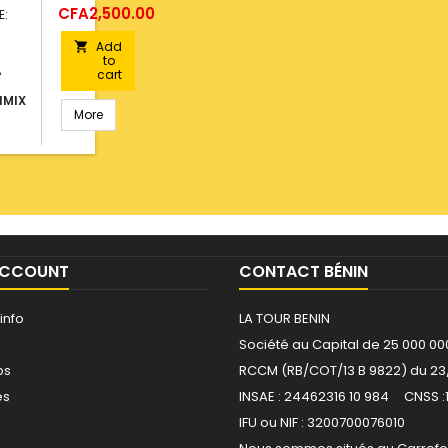
Price
CFA2,500.00
E:
Add

to
A
cart
IMIX
More
ACCOUNT
CONTACT BÉNIN
info
LA TOUR BENIN
Société au Capital de 25 000 00
ps
RCCM (RB/COT/13 B 9822) du 23
es
INSAE : 24462316 10 984 CNSS :
IFU ou NIF : 3200700076010