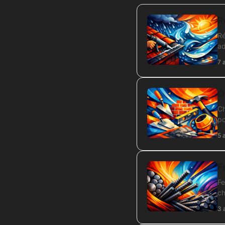
R
Ré
ad
7 
O
Ch
po
5 
F
Fe
ch
3 