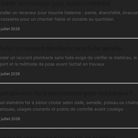
nstaller un receveur pour douche italienne
staller un receveur pour douche italienne : pente, étanchéité, évacua
cessaires pour un chantier fiable et durable au quotidien.
 juillet 2026
hoisir un raccord plomberie sans fuite durable
oisir un raccord plomberie sans fuite exige de vérifier le matériau, le
 joint et la méthode de pose avant l’achat en travaux.
 juillet 2026
uel diamètre fer à béton choisir pour vos travaux ?
el diamètre fer à béton choisir selon dalle, semelle, poteau ou chaî
atiques, usages courants et points de contrôle avant coulage.
 juillet 2026