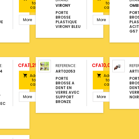
to
to
VIRONY
OMB
cart
cart
PORTE
POR
BROSSE
BRO
More
More
UE
PLASTIQUE
PLAS
VIRONY BLEU
ACI
G57
Price
Price
CFA11,250.00
CFA10,000.00
E:
REFERENCE:
REFE
4
ART02053
ART1
Add
Add


PORTE
POR
to
to
BROSSE A
BROS
cart
cart
DENT EN
DENT
VERRE AVEC
VERR
A
More
More
SUPPORT
NOIR
BRONZE
VEC