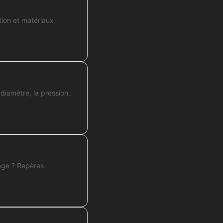
tion et matériaux
 diamètre, la pression,
nage ? Repères