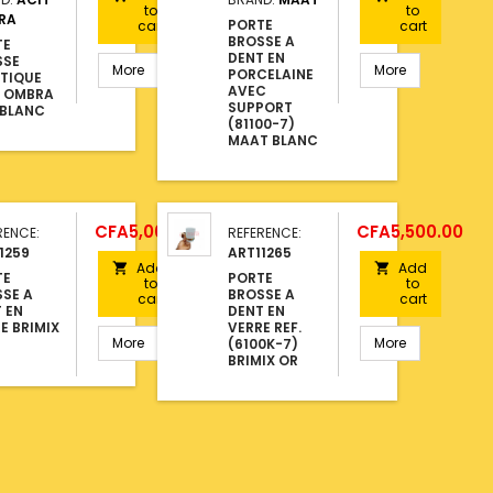
to
to
RA
PORTE
cart
cart
BROSSE A
TE
DENT EN
SSE
More
More
PORCELAINE
TIQUE
AVEC
T OMBRA
SUPPORT
 BLANC
(81100-7)
MAAT BLANC
Price
Price
CFA5,000.00
CFA5,500.00
RENCE:
REFERENCE:
1259
ART11265
Add
Add


TE
PORTE
to
to
SE A
BROSSE A
cart
cart
 EN
DENT EN
E BRIMIX
VERRE REF.
More
More
(6100K-7)
BRIMIX OR