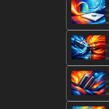
I
In
né
26
C
Ch
le
25
Q
Qu
pr
24