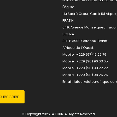
Nous sommes situés au Carrefo
l'église
du Sacré Cœur, Carré 161 Akpa
FIFATIN
649, Avenue Monseigneur Isido
SOUZA.
01 B.P.3900 Cotonou. Bénin.
Afrique de L’Ouest.
Mobile : +229 (97) 19 29 79
Mobile : +229 (90) 90 03 05
Mobile : +229 (98) 98 22 22
Mobile : +229 (98) 98 26 26
Email :
latour@latourafrique.co
© Copyright 2026 LA TOUR. All Rights Reserved.