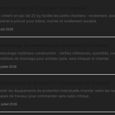
iment en sac de 25 kg pour vos travaux
 ciment en sac de 25 kg facilite les petits chantiers : rendement, d
tériel à prévoir pour béton, mortier et scellement durable.
août 2026
éstockage de matériaux de construction rentable
stockage matériaux construction : vérifiez références, quantités, com
nditions de stockage pour acheter juste, sans bloquer le chantier
 juillet 2026
quipements de protection individuelle de chantier
oisir les équipements de protection individuelle chantier selon les ris
ases de travaux pour commander sans oubli critique.
 juillet 2026