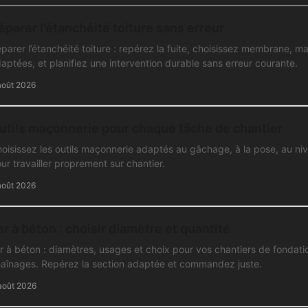
éparer l’étanchéité toiture sans erreur
parer l’étanchéité toiture : repérez la fuite, choisissez membrane, m
aptées, et planifiez une intervention durable sans erreur courante.
août 2026
utils maçonnerie pour chaque tâche de chantier
oisissez les outils maçonnerie adaptés au gâchage, à la pose, au nivel
ur travailler proprement sur chantier.
août 2026
er à béton : choisir diamètre et quantité
r à béton : diamètres, usages et choix pour vos chantiers de fondatio
aînages. Repérez la section adaptée et commandez juste.
août 2026