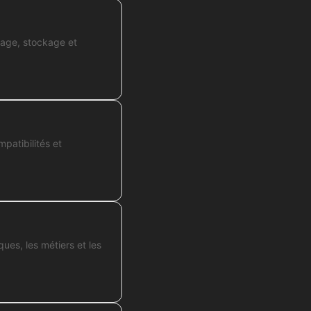
osage, stockage et
patibilités et
ques, les métiers et les