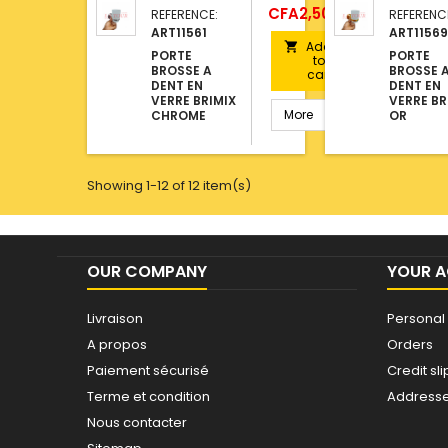
Price
CFA2,500.00
REFERENCE:
REFERENC
ART11561
ART11569
Add

PORTE
PORTE
to
BROSSE A
BROSSE 
cart
DENT EN
DENT EN
VERRE BRIMIX
VERRE BR
More
CHROME
OR
Showing 1-12 of 12 item(s)
OUR COMPANY
YOUR 
Livraison
Personal 
A propos
Orders
Paiement sécurisé
Credit sli
Terme et condition
Address
Nous contacter