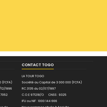
CONTACT TOGO
LA TOUR TOGO
0 (FCFA)
Société au Capital de 3 000 000 (FCFA)
/12/1996
RC.3135 du 02/07/1997
17052
C.O.E 971218/O CNSS : 9325
IFU ou NIF : 1000 144 666