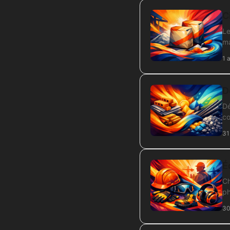
C
Le
ma
1 
D
Dé
co
31
É
Ch
ph
30