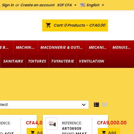


,
Sign in
or
Create an account
XOF CFA
English
shopping_cart
Cart:
0
Products - CFA0.00
FOURNITURE DE BUREAU
MACHINERIE
MACONNERIE & OUTILLAGE
MECANIQUE
MENUISERIE
SANITAIRE
TOITURES
TUYAUTERIE
VENTILATION



lect
Price
Price
CFA4,000.00
CFA9,000.00
RENCE:
REFERENCE:
6
ART06909
Add
Add


D:
ACIT
BRAND:
MAAT