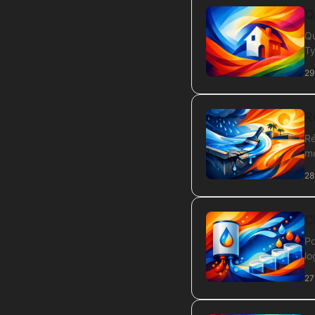
Q
Qu
Ty
29
R
Ré
me
28
C
Po
lo
27