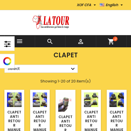


XOF CFA
English
0



shopping_cart
CLAPET

Select
Showing 1-20 of 20 item(s)
CLAPET
CLAPET
CLAPET
CLAPET
ANTI
ANTI
ANTI
ANTI
CLAPET
RETOU
RETOU
RETOU
RETOU
ANTI
R
R
R
R
RETOU
MANUE
MANUE
MANUE
MANUE
R