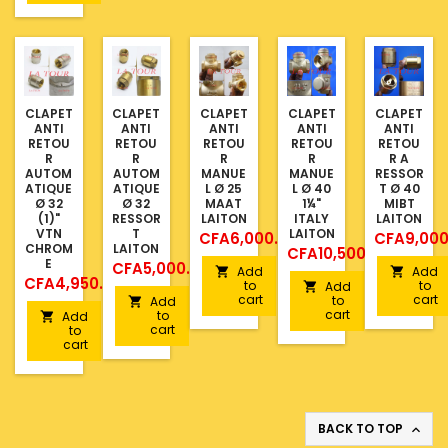
CLAPET
CLAPET
CLAPET
CLAPET
CLAPET
ANTI
ANTI
ANTI
ANTI
ANTI
RETOU
RETOU
RETOU
RETOU
RETOU
R
R
R
R
R A
AUTOM
AUTOM
MANUE
MANUE
RESSOR
ATIQUE
ATIQUE
L Ø 25
L Ø 40
T Ø 40
Ø 32
Ø 32
MAAT
1¼"
MIBT
(1)"
RESSOR
LAITON
ITALY
LAITON
VTN
T
LAITON
Price
Price
CFA6,000.00
CFA9,000
CHROM
LAITON
Price
CFA10,500.00
E
Price
CFA5,000.00
Add
Add


Price
CFA4,950.00
to
to
Add

cart
cart
to
Add

cart
to
Add

cart
to
cart
BACK TO TOP
