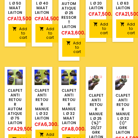
L Ø 50
L Ø 40
L Ø 20
L Ø 63
AUTOM
MAAT
MAAT
LAITON
LAITON
ATIQUE
LAITON
LAITON
Ø 25
Price
Price
CFA7,500.00
CFA21,50
RESSOR
Price
Price
CFA13,500.00
CFA14,500.00
T
Add
Add


LAITON
to
to
Add
Add


Price
CFA3,600.00
cart
cart
to
to
cart
cart
Add

to
cart
CLAPET
CLAPET
CLAPET
ANTI
ANTI
ANTI
CLAPET
CLAPET
RETOU
RETOU
RETOU
ANTI
ANTI
R
R
R
RETOU
RETOU
AUTOM
MANUE
MANUE
R
R
ATIQUE
L Ø 32
L Ø 32
MANUE
MANUE
Ø 75
LAITON
MAAT
L Ø 25
L Ø 32
LAITON
LAITON
(¾)''
(1)"
Price
CFA6,300.00
20/27
GRK
Price
Price
CFA29,500.00
CFA8,000.00
GRK
LAITON
Add

LAITON