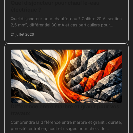
Quel disjoncteur pour chauffe-eau
électrique ?
Quel disjoncteur pour chauffe-eau ? Calibre 20 A, section
2,5 mm², différentiel 30 mA et cas particuliers pour
sécuriser l'installation électrique fiable.
21 juillet 2026
Différence entre marbre et granit pour vos
travaux
Comprendre la différence entre marbre et granit : dureté,
porosité, entretien, coût et usages pour choisir le