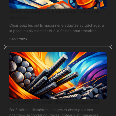
Outils maçonnerie pour chaque tâche de
chantier
Choisissez les outils maçonnerie adaptés au gâchage, à
la pose, au nivellement et à la finition pour travailler
proprement sur chantier.
5 août 2026
Fer à béton : choisir diamètre et quantité
Fer à béton : diamètres, usages et choix pour vos
chantiers de fondation, dalles, poteaux et chaînages.