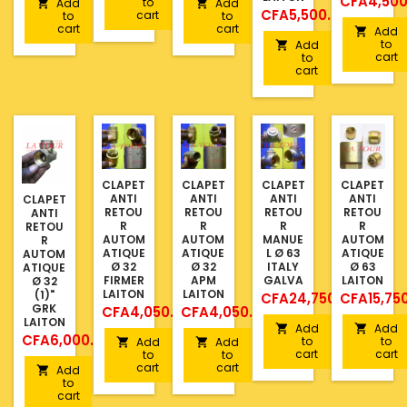
Price
CFA4,500
to
Add
Add


Price
CFA5,500.00
cart
to
to
cart
cart
Add

to
Add

cart
to
cart
CLAPET
CLAPET
CLAPET
CLAPET
ANTI
ANTI
ANTI
ANTI
CLAPET
RETOU
RETOU
RETOU
RETOU
ANTI
R
R
R
R
RETOU
AUTOM
AUTOM
MANUE
AUTOM
R
ATIQUE
ATIQUE
L Ø 63
ATIQUE
AUTOM
Ø 32
Ø 32
ITALY
Ø 63
ATIQUE
FIRMER
APM
GALVA
LAITON
Ø 32
LAITON
LAITON
(1)"
Price
Price
CFA24,750.00
CFA15,75
GRK
Price
Price
CFA4,050.00
CFA4,050.00
LAITON
Add
Add


Price
CFA6,000.00
to
to
Add
Add


cart
cart
to
to
cart
cart
Add

to
cart