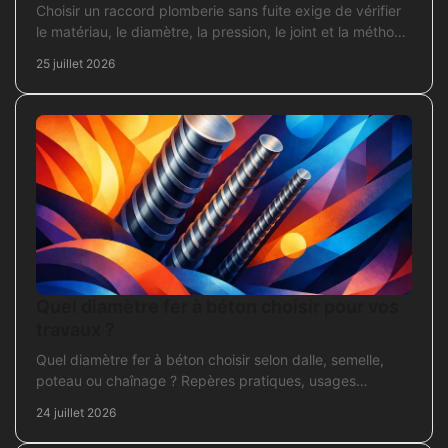
Choisir un raccord plomberie sans fuite exige de vérifier
le matériau, le diamètre, la pression, le joint et la méthode
de pose avant l’achat en travaux.
25 juillet 2026
Quel diamètre fer à béton choisir pour vos
travaux ?
Quel diamètre fer à béton choisir selon dalle, semelle,
poteau ou chaînage ? Repères pratiques, usages
courants et points de contrôle avant coulage.
24 juillet 2026