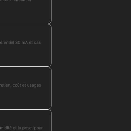
férentiel 30 mA et cas
retien, coût et usages
midité et la pose, pour