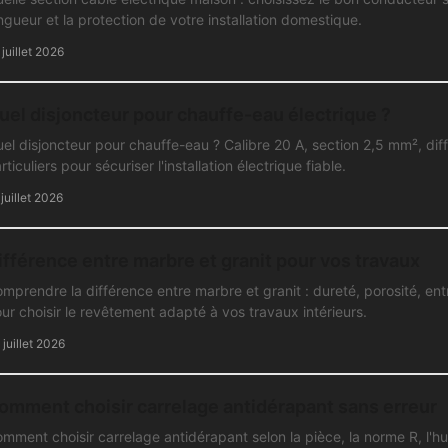
ngueur et la protection de votre installation domestique.
 juillet 2026
uel disjoncteur pour chauffe-eau électrique ?
el disjoncteur pour chauffe-eau ? Calibre 20 A, section 2,5 mm², dif
rticuliers pour sécuriser l'installation électrique fiable.
 juillet 2026
ifférence entre marbre et granit pour vos travaux
mprendre la différence entre marbre et granit : dureté, porosité, ent
ur choisir le revêtement adapté à vos travaux intérieurs.
 juillet 2026
omment choisir carrelage antidérapant sans erreur
mment choisir carrelage antidérapant selon la pièce, la norme R, l'hu