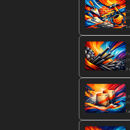
O
Ch
po
5 
F
Fe
ch
3 
C
Le
ma
1 
D