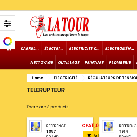
CARRELAGE
ÉLECTRICITÉ
ELECTRICITE CABLE
ELECTROMÉNAGER
NETTOYAGE
OUTILLAGE
PEINTURE
PLOMBERIE
Home
ÉLECTRICITÉ
RÉGULATEURS DE TENSIO
TELERUPTEUR
There are 3 products.
Price
CFA11,000.00
REFERENCE:
REFERENC
T057
T914
Add

BRAND:
BRAND: