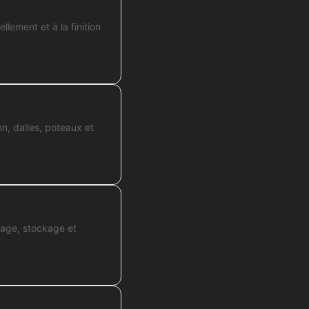
lement et à la finition
n, dalles, poteaux et
osage, stockage et