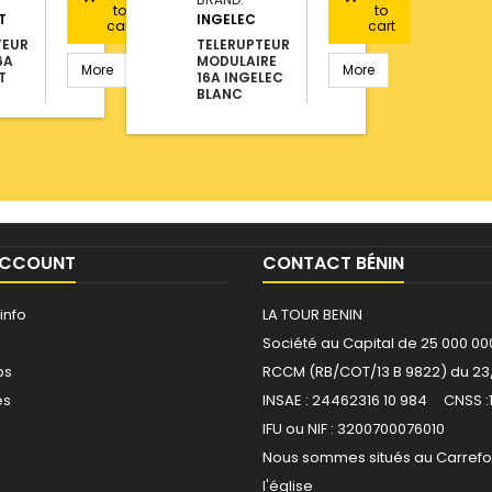
to
to
T
INGELEC
cart
cart
TEUR
TELERUPTEUR
6A
MODULAIRE
More
More
T
16A INGELEC
BLANC
ACCOUNT
CONTACT BÉNIN
info
LA TOUR BENIN
Société au Capital de 25 000 00
ps
RCCM (RB/COT/13 B 9822) du 23
es
INSAE : 24462316 10 984 CNSS :
IFU ou NIF : 3200700076010
Nous sommes situés au Carrefo
l'église