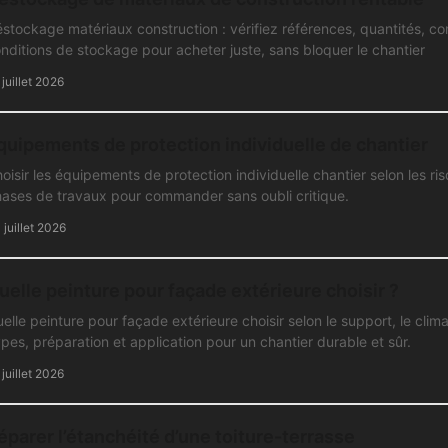
stockage matériaux construction : vérifiez références, quantités, com
nditions de stockage pour acheter juste, sans bloquer le chantier
 juillet 2026
quipements de protection individuelle de chantier
oisir les équipements de protection individuelle chantier selon les ris
ases de travaux pour commander sans oubli critique.
 juillet 2026
uelle peinture pour façade extérieure choisir ?
elle peinture pour façade extérieure choisir selon le support, le clima
pes, préparation et application pour un chantier durable et sûr.
 juillet 2026
éparer l’étanchéité d’une toiture-terrasse