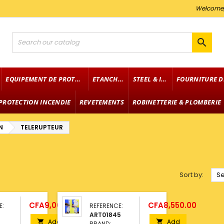
Welcome

EQUIPEMENT DE PROTECTION
ETANCHEITE
STEEL & IRON
PROTECTION INCENDIE
REVETEMENTS
ROBINETTERIE & PLOMBERIE
N
TELERUPTEUR
Sort by:
Se
Price
Price
CFA9,000.00
CFA8,550.00
E:
REFERENCE:
ART01845
Add
Add


BRAND: