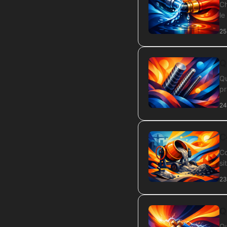
Ch
le
25
Q
Qu
pr
24
C
Co
si
23
Q
Qu