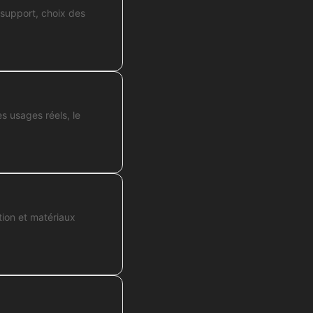
 support, choix des
es usages réels, le
tion et matériaux