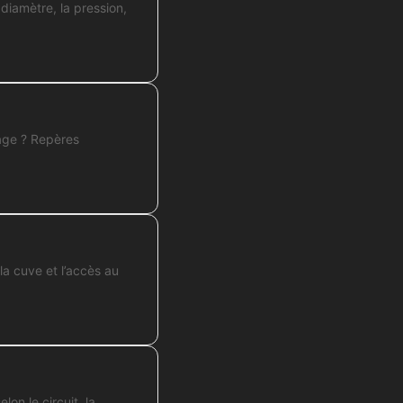
 diamètre, la pression,
nage ? Repères
la cuve et l’accès au
on le circuit, la