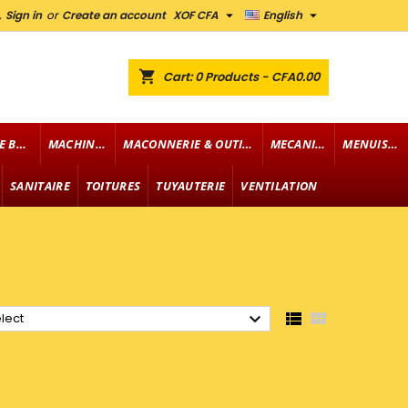


,
Sign in
or
Create an account
XOF CFA
English
shopping_cart
Cart:
0
Products - CFA0.00
FOURNITURE DE BUREAU
MACHINERIE
MACONNERIE & OUTILLAGE
MECANIQUE
MENUISERIE
SANITAIRE
TOITURES
TUYAUTERIE
VENTILATION



lect