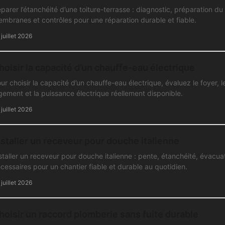
parer l’étanchéité d’une toiture-terrasse : diagnostic, préparation du
mbranes et contrôles pour une réparation durable et fiable.
 juillet 2026
hoisir la capacité d’un chauffe-eau électrique
ur choisir la capacité d’un chauffe-eau électrique, évaluez le foyer, l
gement et la puissance électrique réellement disponible.
 juillet 2026
nstaller un receveur pour douche italienne
staller un receveur pour douche italienne : pente, étanchéité, évacua
cessaires pour un chantier fiable et durable au quotidien.
 juillet 2026
hoisir un raccord plomberie sans fuite durable