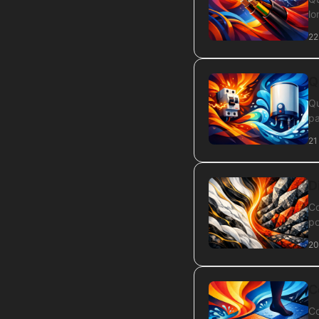
lo
22
Q
Qu
pa
21
D
Co
po
20
C
Co