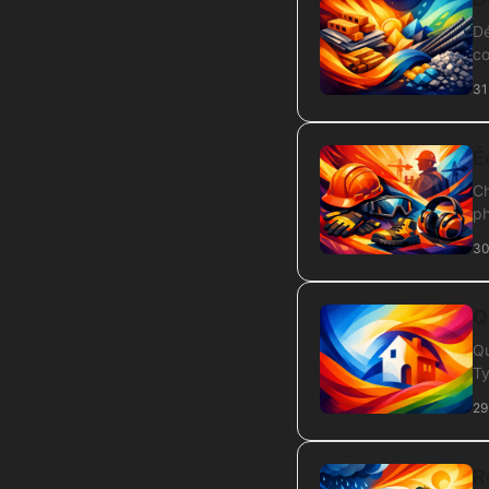
Dé
co
31
É
Ch
ph
30
Q
Qu
Ty
29
R