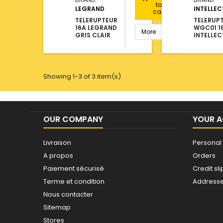
to
LEGRAND
INTELLEC
cart
TELERUPTEUR
TELERUP
16A LEGRAND
WGC01 1
More
GRIS CLAIR
INTELLEC
Showing 1-3 of 3 item(s)
OUR COMPANY
YOUR 
Livraison
Personal 
A propos
Orders
Paiement sécurisé
Credit sli
Terme et condition
Address
Nous contacter
Sitemap
Stores