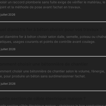
oisir un raccord plomberie sans fuite exige de vérifier le matériau, le
 joint et la méthode de pose avant l’achat en travaux.
 juillet 2026
uel diamètre fer à béton choisir pour vos travaux ?
el diamètre fer à béton choisir selon dalle, semelle, poteau ou chaî
atiques, usages courants et points de contrôle avant coulage.
 juillet 2026
omment choisir une bétonnière de chantier
mment choisir une bétonnière de chantier selon le volume, l’énergie, 
te, pour produire un béton sans surdimensionner l’achat.
 juillet 2026
uelle section de câble électrique maison ?
elle section câble électrique maison : choisissez le bon conducteur sel