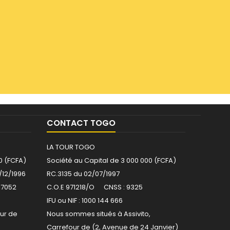
CONTACT TOGO
LA TOUR TOGO
0 (FCFA)
Société au Capital de 3 000 000 (FCFA)
/12/1996
RC.3135 du 02/07/1997
17052
C.O.E 971218/O CNSS : 9325
IFU ou NIF : 1000 144 666
ur de
Nous sommes situés à Assivito,
Carrefour de (2, Avenue de 24 Janvier)