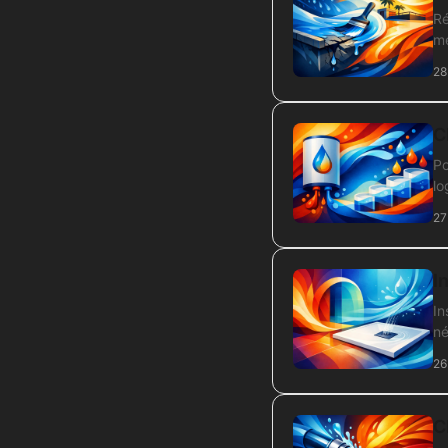
Ré
me
28
C
Po
lo
27
I
In
né
26
C