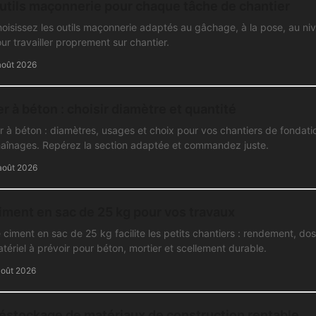
utils maçonnerie pour chaque tâche de chantier
oisissez les outils maçonnerie adaptés au gâchage, à la pose, au nivel
ur travailler proprement sur chantier.
août 2026
er à béton : choisir diamètre et quantité
r à béton : diamètres, usages et choix pour vos chantiers de fondatio
aînages. Repérez la section adaptée et commandez juste.
août 2026
iment en sac de 25 kg pour vos travaux
 ciment en sac de 25 kg facilite les petits chantiers : rendement, d
tériel à prévoir pour béton, mortier et scellement durable.
août 2026
éstockage de matériaux de construction rentable