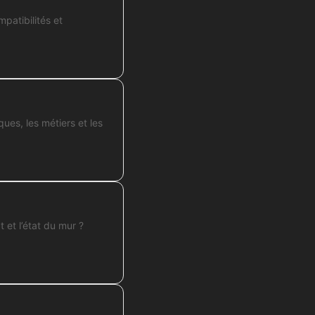
patibilités et
ques, les métiers et les
t et l’état du mur ?