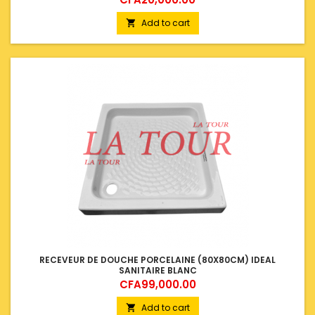
Add to cart

RECEVEUR DE DOUCHE PORCELAINE (80X80CM) IDEAL
SANITAIRE BLANC
Price
CFA99,000.00
Add to cart
