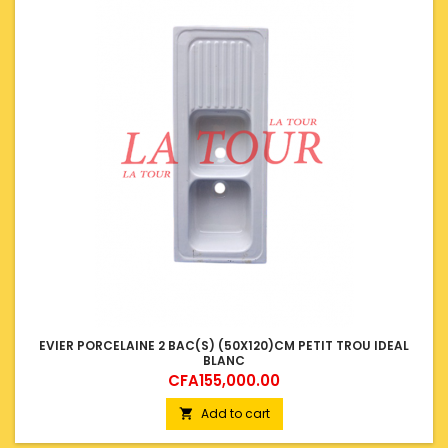
EVIER PORCELAINE 2 BAC(S) (50X120)CM PETIT TROU IDEAL
BLANC
Price
CFA155,000.00
Add to cart
