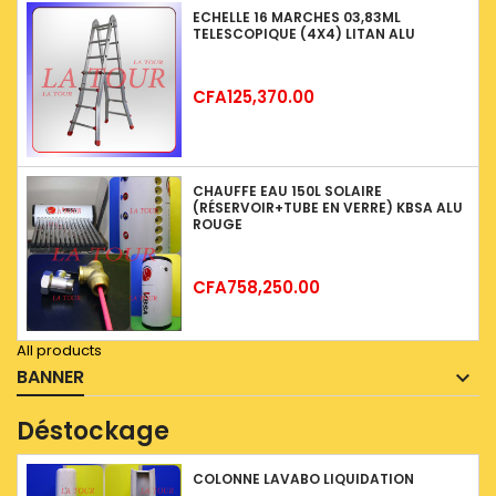
ECHELLE 16 MARCHES 03,83ML
TELESCOPIQUE (4X4) LITAN ALU
Price
CFA125,370.00
CHAUFFE EAU 150L SOLAIRE
(RÉSERVOIR+TUBE EN VERRE) KBSA ALU
ROUGE
Price
CFA758,250.00
All products
BANNER
Déstockage
COLONNE LAVABO LIQUIDATION