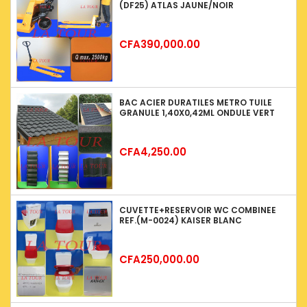
(DF25) ATLAS JAUNE/NOIR
Price
CFA390,000.00
BAC ACIER DURATILES METRO TUILE
GRANULE 1,40X0,42ML ONDULE VERT
Price
CFA4,250.00
CUVETTE+RESERVOIR WC COMBINEE
REF.(M-0024) KAISER BLANC
Price
CFA250,000.00