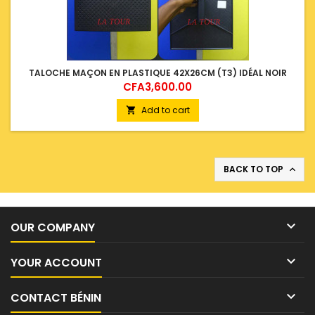
TALOCHE MAÇON EN PLASTIQUE 42X26CM (T3) IDÉAL NOIR
Price
CFA3,600.00
Add to cart

BACK TO TOP


OUR COMPANY

YOUR ACCOUNT

CONTACT BÉNIN