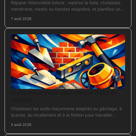
Réparer l’étanchéité toiture : repérez la fuite, choisissez
membrane, mastic ou bandes adaptées, et planifiez une
intervention durable sans erreur courante.
7 août 2026
Outils maçonnerie pour chaque tâche de
chantier
Choisissez les outils maçonnerie adaptés au gâchage, à
la pose, au nivellement et à la finition pour travailler
proprement sur chantier.
5 août 2026