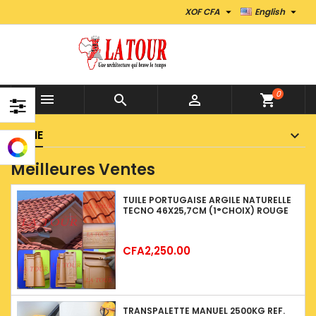


XOF CFA
English
0



shopping_cart
HOME
Meilleures Ventes
TUILE PORTUGAISE ARGILE NATURELLE
TECNO 46X25,7CM (1°CHOIX) ROUGE
Price
CFA2,250.00
TRANSPALETTE MANUEL 2500KG REF.