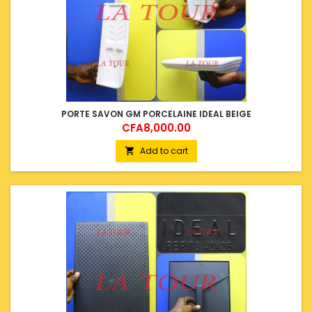
PORTE SAVON GM PORCELAINE IDEAL BEIGE
Price
CFA8,000.00
Add to cart
