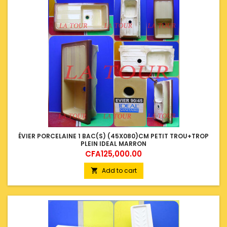
ÉVIER PORCELAINE 1 BAC(S) (45X080)CM PETIT TROU+TROP
PLEIN IDEAL MARRON
Price
CFA125,000.00
Add to cart
