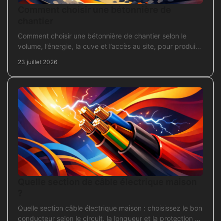
Comment choisir une bétonnière de
chantier
Comment choisir une bétonnière de chantier selon le
volume, l’énergie, la cuve et l’accès au site, pour produire
un béton sans surdimensionner l’achat.
23 juillet 2026
Quelle section de câble électrique maison
?
Quelle section câble électrique maison : choisissez le bon
conducteur selon le circuit, la longueur et la protection de