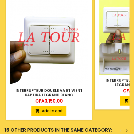
INTERRUPTEUR
LEGRAND 
Price
CFA4
INTERRUPTEUR DOUBLE VA ET VIENT
KAPTIKA LEGRAND BLANC
Price
CFA3,150.00
A

Add to cart

16 OTHER PRODUCTS IN THE SAME CATEGORY:
<
>