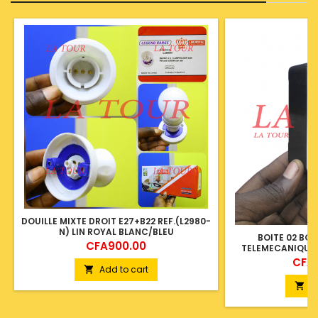
DOUILLE MIXTE DROIT E27+B22 REF.(L2980-
N) LIN ROYAL BLANC/BLEU
BOITE 02 BO
Price
CFA900.00
TELEMECANIQUE
Price
CFA7
Add to cart

A
