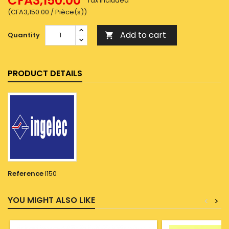
CFA3,150.00
Tax included
(CFA3,150.00 / Pièce(s))
Add to cart
Quantity

PRODUCT DETAILS
Reference
I150
YOU MIGHT ALSO LIKE
<
>