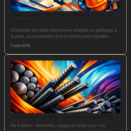
Outils maçonnerie pour chaque tâche de
chantier
Choisissez les outils maçonnerie adaptés au gâchage, à
la pose, au nivellement et à la finition pour travailler
proprement sur chantier.
5 août 2026
Fer à béton : choisir diamètre et quantité
Fer à béton : diamètres, usages et choix pour vos