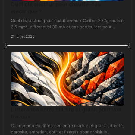
Quel disjoncteur pour chauffe-eau
électrique ?
Quel disjoncteur pour chauffe-eau ? Calibre 20 A, section
2,5 mm², différentiel 30 mA et cas particuliers pour
sécuriser l'installation électrique fiable.
21 juillet 2026
Différence entre marbre et granit pour vos
travaux
Comprendre la différence entre marbre et granit : dureté,
porosité, entretien, coût et usages pour choisir le