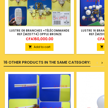
LUSTRE 06 BRANCHES +TÉLÉCOMMANDE
LUSTRE 16 BRAN
REF.(MZD774) OPPLE BRONZE
REF.(MZD90
Price
Price
CFA160,000.00
CFA16
Add to cart
A


16 OTHER PRODUCTS IN THE SAME CATEGORY:
<
>