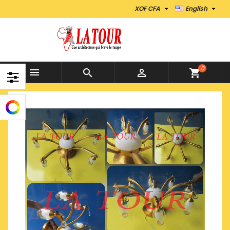


XOF CFA
English
0



shopping_cart