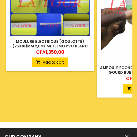
MOULURE ELECTRIQUE (GOULOTTE)
(25X16)MM 2,0ML METELMO PVC BLANC
Price
CFA1,350.00
Add to cart

AMPOULE ECONOMIQ
GOURD BUBBLE
Price
CFA2
A


OUR COMPANY