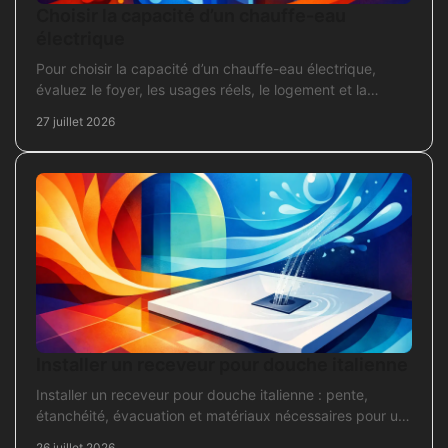
Choisir la capacité d’un chauffe-eau
électrique
Pour choisir la capacité d’un chauffe-eau électrique,
évaluez le foyer, les usages réels, le logement et la
puissance électrique réellement disponible.
27 juillet 2026
Installer un receveur pour douche italienne
Installer un receveur pour douche italienne : pente,
étanchéité, évacuation et matériaux nécessaires pour un
chantier fiable et durable au quotidien.
26 juillet 2026