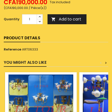
CFA190,000.00
Tax included
(CFA190,000.00 / Pièce(s))
Add to cart
Quantity

PRODUCT DETAILS
Reference
ART06333
YOU MIGHT ALSO LIKE
<
>