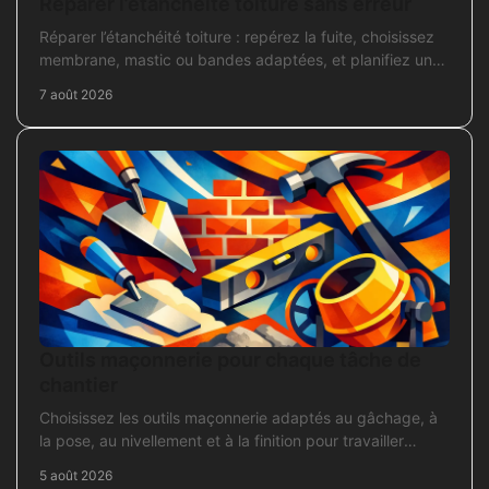
Réparer l’étanchéité toiture sans erreur
Réparer l’étanchéité toiture : repérez la fuite, choisissez
membrane, mastic ou bandes adaptées, et planifiez une
intervention durable sans erreur courante.
7 août 2026
Outils maçonnerie pour chaque tâche de
chantier
Choisissez les outils maçonnerie adaptés au gâchage, à
la pose, au nivellement et à la finition pour travailler
proprement sur chantier.
5 août 2026