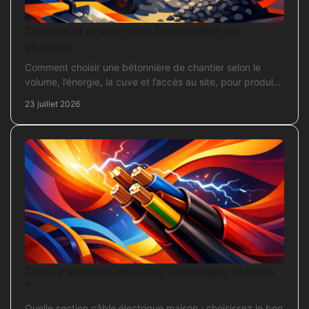
Comment choisir une bétonnière de
chantier
Comment choisir une bétonnière de chantier selon le
volume, l’énergie, la cuve et l’accès au site, pour produire
un béton sans surdimensionner l’achat.
23 juillet 2026
Quelle section de câble électrique maison
?
Quelle section câble électrique maison : choisissez le bon