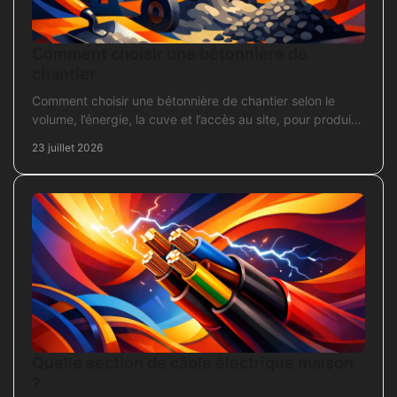
Comment choisir une bétonnière de
chantier
Comment choisir une bétonnière de chantier selon le
volume, l’énergie, la cuve et l’accès au site, pour produire
un béton sans surdimensionner l’achat.
23 juillet 2026
Quelle section de câble électrique maison
?