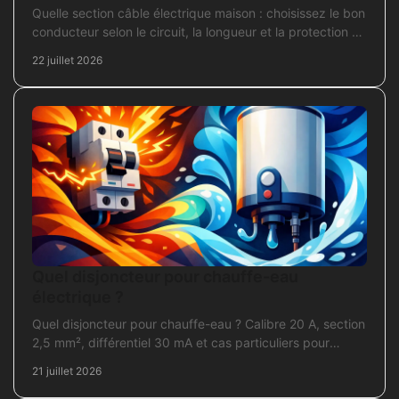
Quelle section câble électrique maison : choisissez le bon
conducteur selon le circuit, la longueur et la protection de
votre installation domestique.
22 juillet 2026
Quel disjoncteur pour chauffe-eau
électrique ?
Quel disjoncteur pour chauffe-eau ? Calibre 20 A, section
2,5 mm², différentiel 30 mA et cas particuliers pour
sécuriser l'installation électrique fiable.
21 juillet 2026