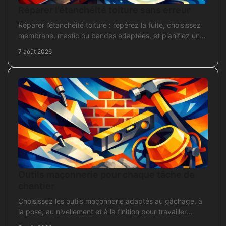
Réparer l’étanchéité toiture sans erreur
Réparer l’étanchéité toiture : repérez la fuite, choisissez
membrane, mastic ou bandes adaptées, et planifiez une
intervention durable sans erreur courante.
7 août 2026
Outils maçonnerie pour chaque tâche de
chantier
Choisissez les outils maçonnerie adaptés au gâchage, à
la pose, au nivellement et à la finition pour travailler
proprement sur chantier.