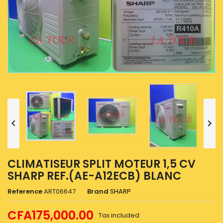


CLIMATISEUR SPLIT MOTEUR 1,5 CV
SHARP REF.(AE-A12ECB) BLANC
Reference
ART06647
Brand
SHARP
CFA175,000.00
Tax included