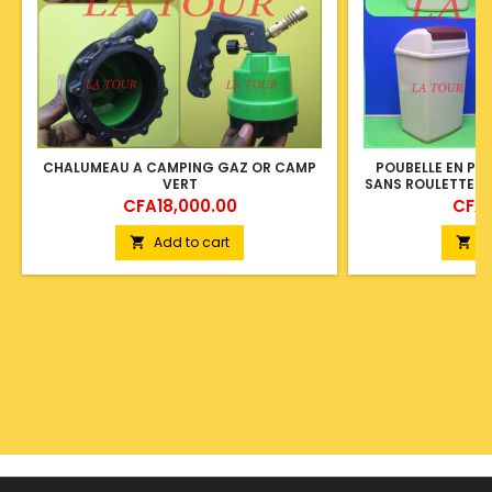
CHALUMEAU A CAMPING GAZ OR CAMP
POUBELLE EN PL
VERT
SANS ROULETTE P
Price
Price
CFA18,000.00
CFA1
Add to cart
A

