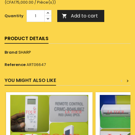
(CFA175,000.00 / Pièce(s))
Add to cart
Quantity

PRODUCT DETAILS
Brand
SHARP
Reference
ART06647
YOU MIGHT ALSO LIKE
<
>