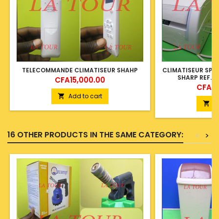
TELECOMMANDE CLIMATISEUR SHAHP
CLIMATISEUR SPLI
SHARP REF.(
Price
CFA15,000.00
Price
CFA32
Add to cart

A

16 OTHER PRODUCTS IN THE SAME CATEGORY:
<
>