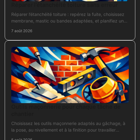
Réparer l’étanchéité toiture sans erreur
Réparer l’étanchéité toiture : repérez la fuite, choisissez
membrane, mastic ou bandes adaptées, et planifiez une
intervention durable sans erreur courante.
7 août 2026
Outils maçonnerie pour chaque tâche de
chantier
Choisissez les outils maçonnerie adaptés au gâchage, à
la pose, au nivellement et à la finition pour travailler
proprement sur chantier.
5 août 2026