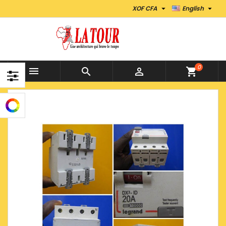


XOF CFA
English
0



shopping_cart