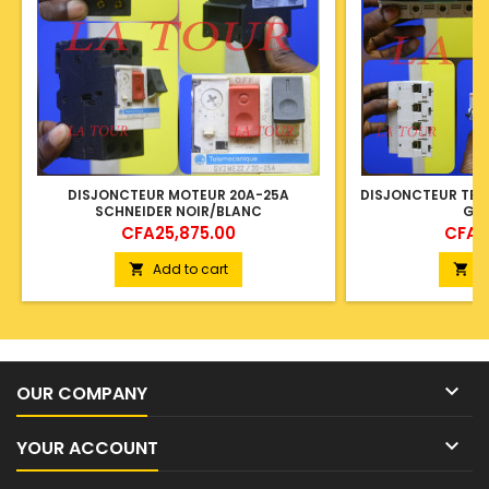
DISJONCTEUR MOTEUR 20A-25A
DISJONCTEUR TET
SCHNEIDER NOIR/BLANC
GER
Price
Price
CFA25,875.00
CFA5
Add to cart
A



OUR COMPANY

YOUR ACCOUNT