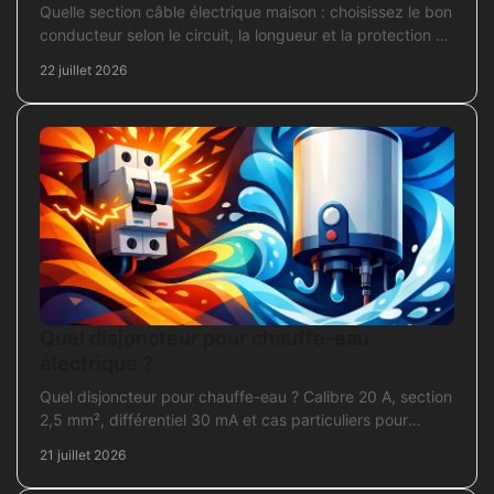
Quelle section câble électrique maison : choisissez le bon
conducteur selon le circuit, la longueur et la protection de
votre installation domestique.
22 juillet 2026
Quel disjoncteur pour chauffe-eau
électrique ?
Quel disjoncteur pour chauffe-eau ? Calibre 20 A, section
2,5 mm², différentiel 30 mA et cas particuliers pour
sécuriser l'installation électrique fiable.
21 juillet 2026