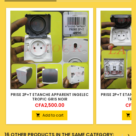
PRISE 2P+T ETANCHE APPARENT INGELEC
PRISE 2P+T ETAN
TROPIC GRIS NOIR
TRO
Price
Price
CFA2,500.00
CFA2
Add to cart
A


16 OTHER PRODUCTS IN THE SAME CATEGORY:
<
>