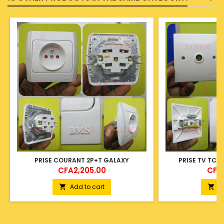
PRISE COURANT 2P+T GALAXY
PRISE TV TCHI
Price
Pric
CFA2,205.00
CFA1
Add to cart
A

