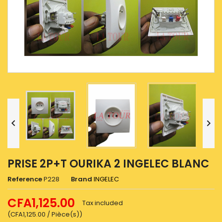


PRISE 2P+T OURIKA 2 INGELEC BLANC
Reference
P228
Brand
INGELEC
CFA1,125.00
Tax included
(CFA1,125.00 / Pièce(s))