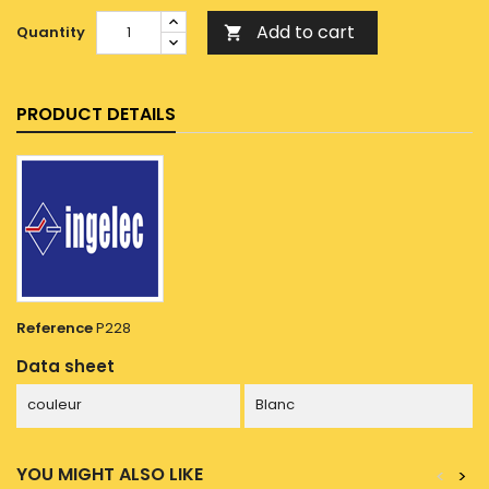
Add to cart
Quantity

PRODUCT DETAILS
Reference
P228
Data sheet
couleur
Blanc
YOU MIGHT ALSO LIKE
<
>