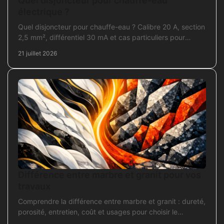
Quel disjoncteur pour chauffe-eau
électrique ?
Quel disjoncteur pour chauffe-eau ? Calibre 20 A, section
2,5 mm², différentiel 30 mA et cas particuliers pour
sécuriser l'installation électrique fiable.
21 juillet 2026
Différence entre marbre et granit pour vos
travaux
Comprendre la différence entre marbre et granit : dureté,
porosité, entretien, coût et usages pour choisir le
revêtement adapté à vos travaux intérieurs.