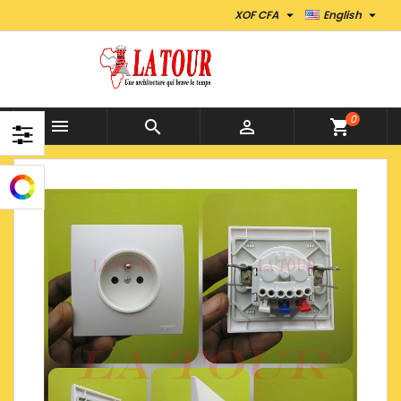


XOF CFA
English
0



shopping_cart