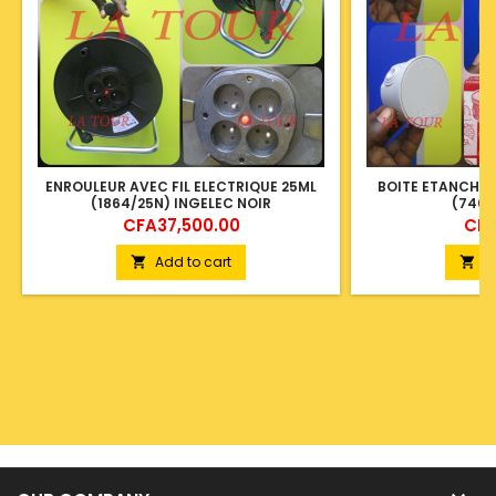
ENROULEUR AVEC FIL ELECTRIQUE 25ML
BOITE ETANCHE 
(1864/25N) INGELEC NOIR
(7407
Price
Pric
CFA37,500.00
CFA
Add to cart
A

