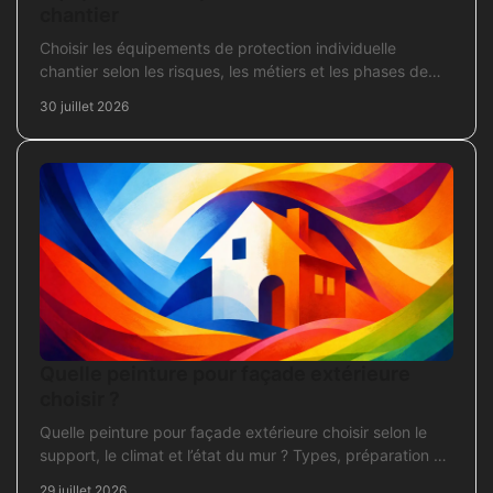
chantier
Choisir les équipements de protection individuelle
chantier selon les risques, les métiers et les phases de
travaux pour commander sans oubli critique.
30 juillet 2026
Quelle peinture pour façade extérieure
choisir ?
Quelle peinture pour façade extérieure choisir selon le
support, le climat et l’état du mur ? Types, préparation et
application pour un chantier durable et sûr.
29 juillet 2026