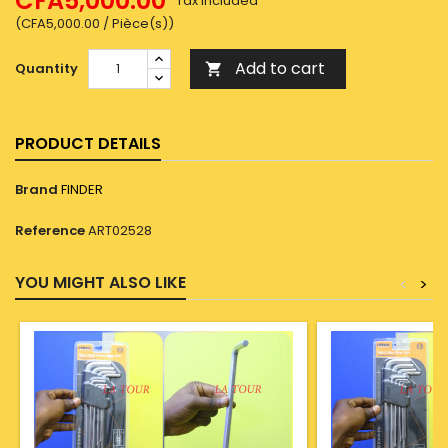
CFA5,000.00
Tax included
(CFA5,000.00 / Pièce(s))
Add to cart
Quantity

PRODUCT DETAILS
Brand
FINDER
Reference
ART02528
YOU MIGHT ALSO LIKE
<
>