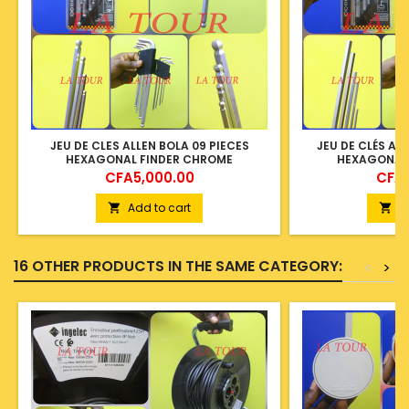
JEU DE CLES ALLEN BOLA 09 PIECES
JEU DE CLÉS AL
HEXAGONAL FINDER CHROME
HEXAGONAL
Price
Price
CFA5,000.00
CFA5
Add to cart
A


16 OTHER PRODUCTS IN THE SAME CATEGORY:
<
>