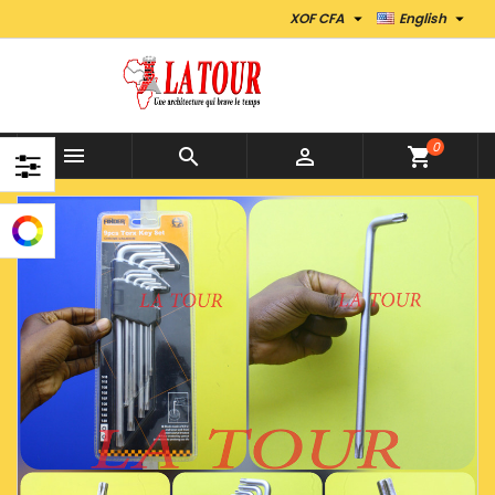


XOF CFA
English
0



shopping_cart