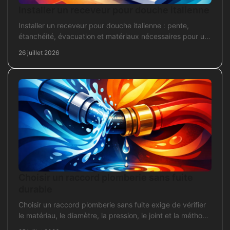
Installer un receveur pour douche italienne
Installer un receveur pour douche italienne : pente,
étanchéité, évacuation et matériaux nécessaires pour un
chantier fiable et durable au quotidien.
26 juillet 2026
Choisir un raccord plomberie sans fuite
durable
Choisir un raccord plomberie sans fuite exige de vérifier
le matériau, le diamètre, la pression, le joint et la méthode
de pose avant l’achat en travaux.