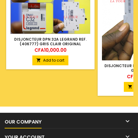
DISJONCTEUR DPN 32A LEGRAND REF.
(406777) GRIS CLAIR ORIGINAL
Price
CFA10,000.00
Add to cart

DISJONCTEUR BI
GRI
Price
CFA5
A


OUR COMPANY

YOUR ACCOUNT