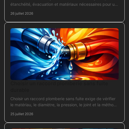
étanchéité, évacuation et matériaux nécessaires pour un
chantier fiable et durable au quotidien.
26 juillet 2026
Choisir un raccord plomberie sans fuite
durable
Choisir un raccord plomberie sans fuite exige de vérifier
le matériau, le diamètre, la pression, le joint et la méthode
de pose avant l’achat en travaux.
25 juillet 2026