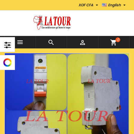


XOF CFA
English
0



shopping_cart