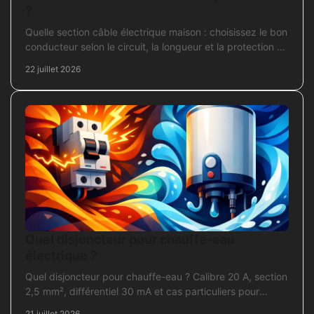
?
Quelle section câble électrique maison : choisissez le bon
conducteur selon le circuit, la longueur et la protection de
votre installation domestique.
22 juillet 2026
Quel disjoncteur pour chauffe-eau
électrique ?
Quel disjoncteur pour chauffe-eau ? Calibre 20 A, section
2,5 mm², différentiel 30 mA et cas particuliers pour
sécuriser l'installation électrique fiable.
21 juillet 2026