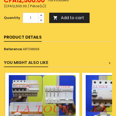
CFA12,500.00
Tax included
(CFA12,500.00 / Pièce(s))
Add to cart
Quantity

PRODUCT DETAILS
Reference
ART08669
YOU MIGHT ALSO LIKE
<
>