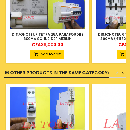
DISJONCTEUR TETRA 25A PARAFOUDRE
DISJONCTEUR TET
300MA SCHNEIDER MERLIN
300MA (41172) 
Price
Price
CFA36,000.00
CFA2
Add to cart
A


16 OTHER PRODUCTS IN THE SAME CATEGORY:
<
>