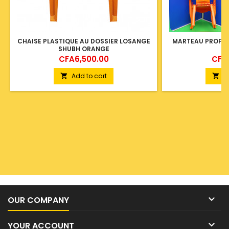
CHAISE PLASTIQUE AU DOSSIER LOSANGE
MARTEAU PROFES
SHUBH ORANGE
Price
Pric
CFA6,500.00
CFA1
Add to cart
A



OUR COMPANY

YOUR ACCOUNT