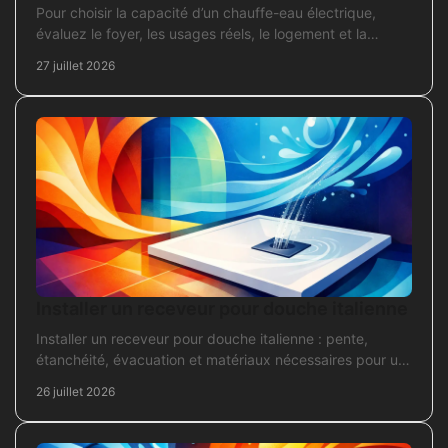
Pour choisir la capacité d’un chauffe-eau électrique,
évaluez le foyer, les usages réels, le logement et la
puissance électrique réellement disponible.
27 juillet 2026
Installer un receveur pour douche italienne
Installer un receveur pour douche italienne : pente,
étanchéité, évacuation et matériaux nécessaires pour un
chantier fiable et durable au quotidien.
26 juillet 2026