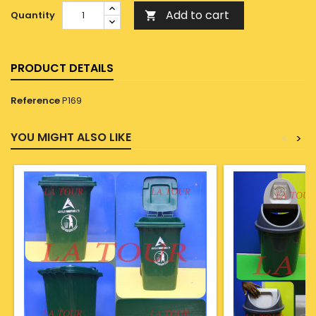
Add to cart
Quantity

PRODUCT DETAILS
Reference
P169
YOU MIGHT ALSO LIKE
<
>