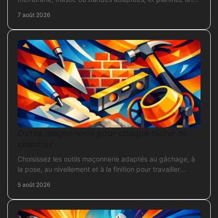
intervention durable sans erreur courante.
7 août 2026
Outils maçonnerie pour chaque tâche de
chantier
Choisissez les outils maçonnerie adaptés au gâchage, à
la pose, au nivellement et à la finition pour travailler
proprement sur chantier.
5 août 2026