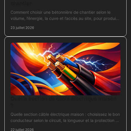
chantier
Comment choisir une bétonnière de chantier selon le
volume, l’énergie, la cuve et l’accès au site, pour produire
un béton sans surdimensionner l’achat.
23 juillet 2026
Quelle section de câble électrique maison
?
Quelle section câble électrique maison : choisissez le bon
conducteur selon le circuit, la longueur et la protection de
votre installation domestique.
22 juillet 2026