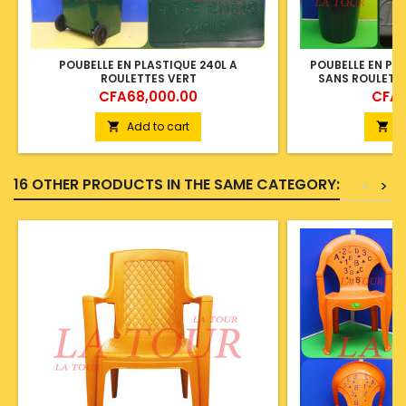
POUBELLE EN PLASTIQUE 240L A
POUBELLE EN PL
ROULETTES VERT
SANS ROULETT
Price
Price
CFA68,000.00
CFA1
Add to cart
A


16 OTHER PRODUCTS IN THE SAME CATEGORY:
<
>