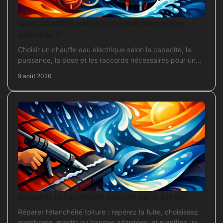
Quel chauffe eau électrique pour votre
chantier ?
Choisir un chauffe eau électrique selon la capacité, la
puissance, la pose et les raccords nécessaires pour un
chantier fiable et durable.
9 août 2026
Réparer l’étanchéité toiture sans erreur
Réparer l’étanchéité toiture : repérez la fuite, choisissez
membrane, mastic ou bandes adaptées, et planifiez une