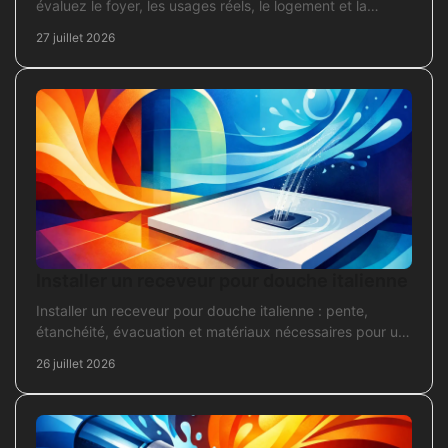
évaluez le foyer, les usages réels, le logement et la
puissance électrique réellement disponible.
27 juillet 2026
Installer un receveur pour douche italienne
Installer un receveur pour douche italienne : pente,
étanchéité, évacuation et matériaux nécessaires pour un
chantier fiable et durable au quotidien.
26 juillet 2026