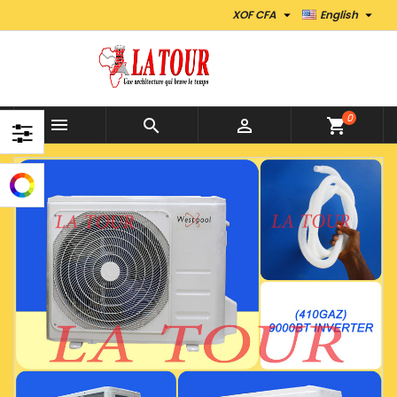


XOF CFA
English
0



shopping_cart