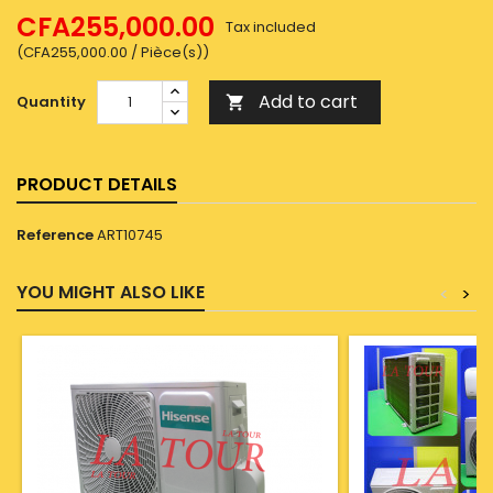
CFA255,000.00
Tax included
(CFA255,000.00 / Pièce(s))
Add to cart
Quantity

PRODUCT DETAILS
Reference
ART10745
YOU MIGHT ALSO LIKE
<
>