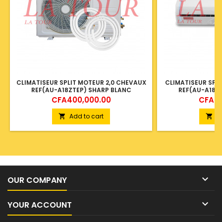
CLIMATISEUR SPLIT MOTEUR 2,0 CHEVAUX
CLIMATISEUR SPL
REF(AU-A18ZTEP) SHARP BLANC
REF(AU-A18Z
Price
Price
CFA400,000.00
CFA40
Add to cart
A



OUR COMPANY

YOUR ACCOUNT