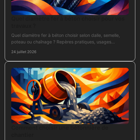
Quel diamètre fer à béton choisir pour vos
travaux ?
Quel diamètre fer à béton choisir selon dalle, semelle,
poteau ou chaînage ? Repères pratiques, usages
courants et points de contrôle avant coulage.
24 juillet 2026
Comment choisir une bétonnière de
chantier