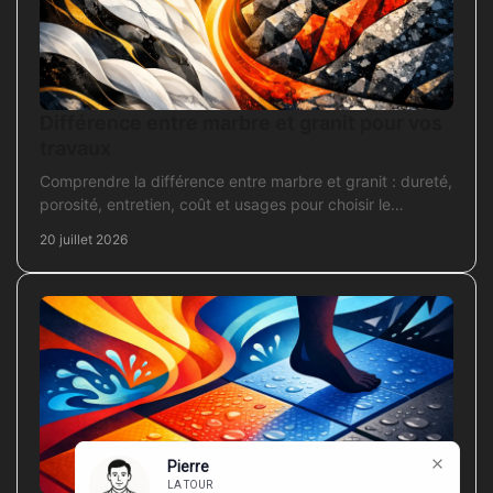
Différence entre marbre et granit pour vos
travaux
Comprendre la différence entre marbre et granit : dureté,
porosité, entretien, coût et usages pour choisir le
revêtement adapté à vos travaux intérieurs.
20 juillet 2026
Pierre
LA TOUR