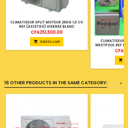
CLIMATISEUR SPLIT MOTEUR 25KG 1,5 CV
REF.(AS12TG1I) HISENSE BLANC
Price
CFA251,500.00
CLIMATISEUR S
Add to cart

WESTPOOL REF.(A
Price
CFA35
A

16 OTHER PRODUCTS IN THE SAME CATEGORY:
<
>