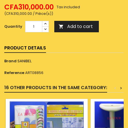
CFA310,000.00
Tax included
(CFA310,000.00 / Pièce(s))
Add to cart
Quantity

PRODUCT DETAILS
Brand
SANIBEL
Reference
ART08856
16 OTHER PRODUCTS IN THE SAME CATEGORY:
<
>