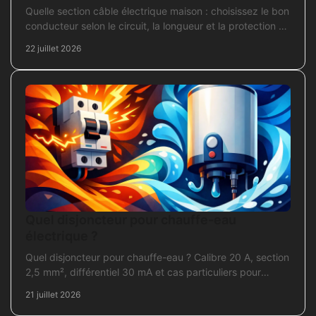
Quelle section câble électrique maison : choisissez le bon
conducteur selon le circuit, la longueur et la protection de
votre installation domestique.
22 juillet 2026
Quel disjoncteur pour chauffe-eau
électrique ?
Quel disjoncteur pour chauffe-eau ? Calibre 20 A, section
2,5 mm², différentiel 30 mA et cas particuliers pour
sécuriser l'installation électrique fiable.
21 juillet 2026