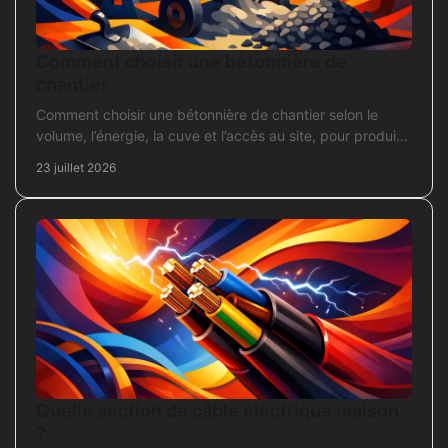
Comment choisir une bétonnière de
chantier
Comment choisir une bétonnière de chantier selon le
volume, l’énergie, la cuve et l’accès au site, pour produire
un béton sans surdimensionner l’achat.
23 juillet 2026
Quelle section de câble électrique maison
?