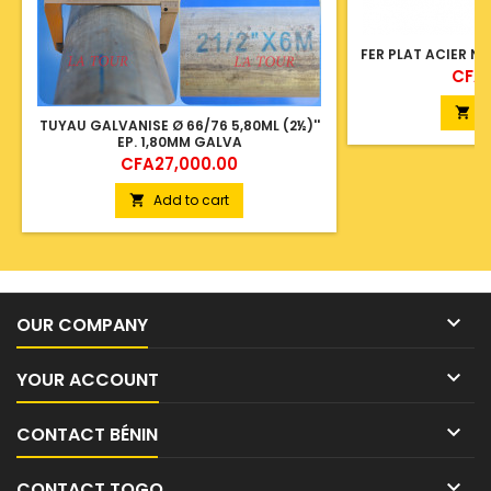
FER PLAT ACIER N
Price
CFA6
A

TUYAU GALVANISE Ø 66/76 5,80ML (2½)''
EP. 1,80MM GALVA
Price
CFA27,000.00
Add to cart


OUR COMPANY

YOUR ACCOUNT

CONTACT BÉNIN

CONTACT TOGO