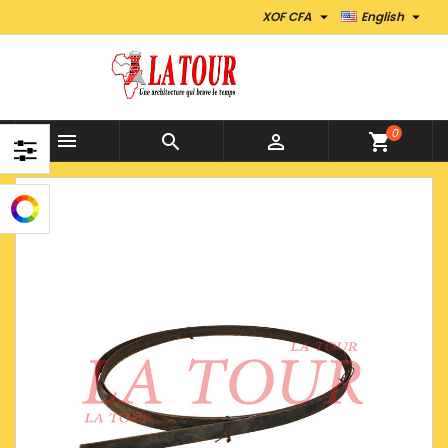


XOF CFA
English
0



shopping_cart