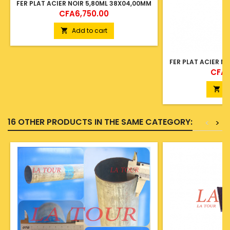
FER PLAT ACIER NOIR 5,80ML 38X04,00MM
Price
CFA6,750.00
Add to cart

FER PLAT ACIER N
Price
CFA1
A

16 OTHER PRODUCTS IN THE SAME CATEGORY:
<
>