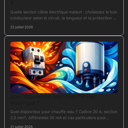
?
Quelle section câble électrique maison : choisissez le bon
conducteur selon le circuit, la longueur et la protection de
votre installation domestique.
22 juillet 2026
Quel disjoncteur pour chauffe-eau
électrique ?
Quel disjoncteur pour chauffe-eau ? Calibre 20 A, section
2,5 mm², différentiel 30 mA et cas particuliers pour
sécuriser l'installation électrique fiable.
21 juillet 2026