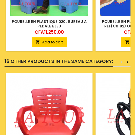
POUBELLE EN PLASTIQUE 020L BUREAU A
POUBELLE EN PLA
PEDALE BLEU
REF(C0182) OU
Price
Price
CFA11,250.00
CFA8
Add to cart
A


16 OTHER PRODUCTS IN THE SAME CATEGORY:
<
>