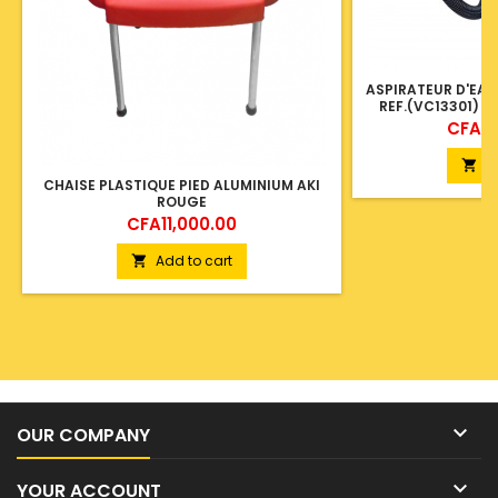
ASPIRATEUR D'EAU
REF.(VC13301) 
Price
CFA22
A

CHAISE PLASTIQUE PIED ALUMINIUM AKI
ROUGE
Price
CFA11,000.00
Add to cart


OUR COMPANY

YOUR ACCOUNT