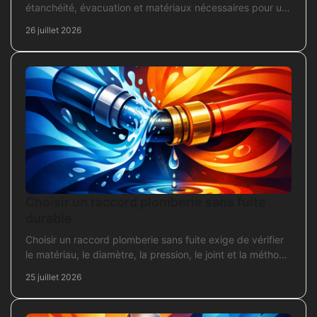
étanchéité, évacuation et matériaux nécessaires pour un
chantier fiable et durable au quotidien.
26 juillet 2026
Choisir un raccord plomberie sans fuite
durable
Choisir un raccord plomberie sans fuite exige de vérifier
le matériau, le diamètre, la pression, le joint et la méthode
de pose avant l’achat en travaux.
25 juillet 2026