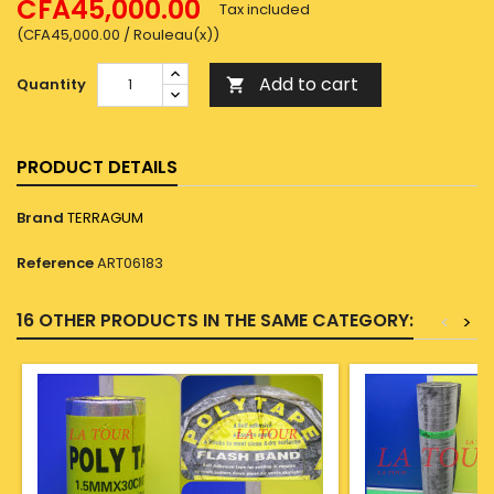
CFA45,000.00
Tax included
(CFA45,000.00 / Rouleau(x))
Add to cart
Quantity

PRODUCT DETAILS
Brand
TERRAGUM
Reference
ART06183
16 OTHER PRODUCTS IN THE SAME CATEGORY:
<
>