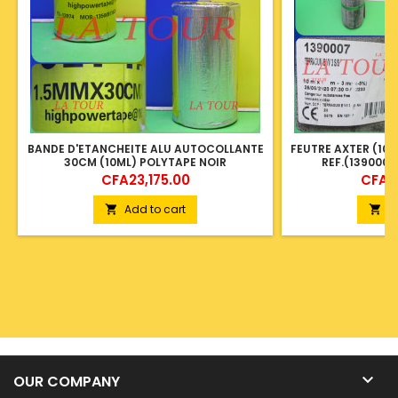
BANDE D'ETANCHEITE ALU AUTOCOLLANTE
FEUTRE AXTER (10X
30CM (10ML) POLYTAPE NOIR
REF.(139000
Price
Price
CFA23,175.00
CFA4
Add to cart
A



OUR COMPANY