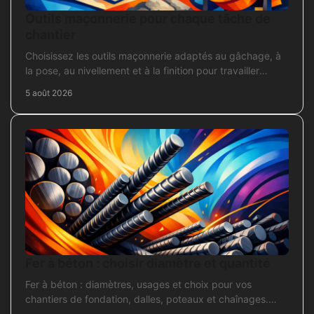
Outils maçonnerie pour chaque tâche de
chantier
Choisissez les outils maçonnerie adaptés au gâchage, à
la pose, au nivellement et à la finition pour travailler
proprement sur chantier.
5 août 2026
Fer à béton : choisir diamètre et quantité
Fer à béton : diamètres, usages et choix pour vos
chantiers de fondation, dalles, poteaux et chaînages.
Repérez la section adaptée et commandez juste.