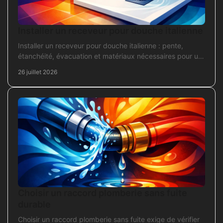
Installer un receveur pour douche italienne
Installer un receveur pour douche italienne : pente,
étanchéité, évacuation et matériaux nécessaires pour un
chantier fiable et durable au quotidien.
26 juillet 2026
Choisir un raccord plomberie sans fuite
durable
Choisir un raccord plomberie sans fuite exige de vérifier