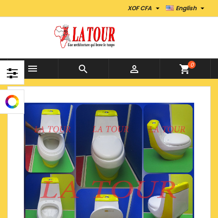


XOF CFA
English
0



shopping_cart