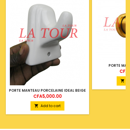
PORTE MAN
Price
CFA2
A

PORTE MANTEAU PORCELAINE IDEAL BEIGE
Price
CFA5,000.00
Add to cart
