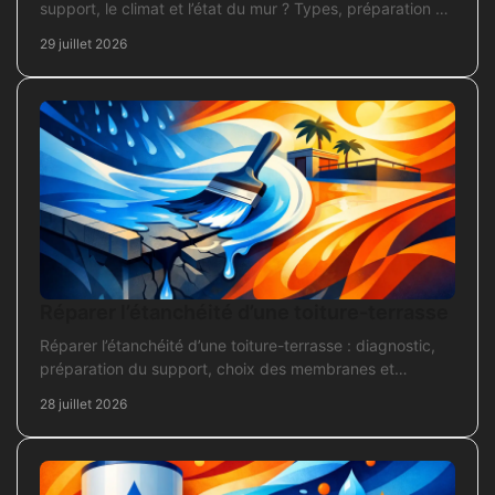
support, le climat et l’état du mur ? Types, préparation et
application pour un chantier durable et sûr.
29 juillet 2026
Réparer l’étanchéité d’une toiture-terrasse
Réparer l’étanchéité d’une toiture-terrasse : diagnostic,
préparation du support, choix des membranes et
contrôles pour une réparation durable et fiable.
28 juillet 2026