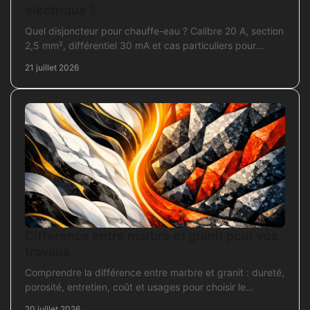
électrique ?
Quel disjoncteur pour chauffe-eau ? Calibre 20 A, section
2,5 mm², différentiel 30 mA et cas particuliers pour
sécuriser l'installation électrique fiable.
21 juillet 2026
Différence entre marbre et granit pour vos
travaux
Comprendre la différence entre marbre et granit : dureté,
porosité, entretien, coût et usages pour choisir le
revêtement adapté à vos travaux intérieurs.
20 juillet 2026