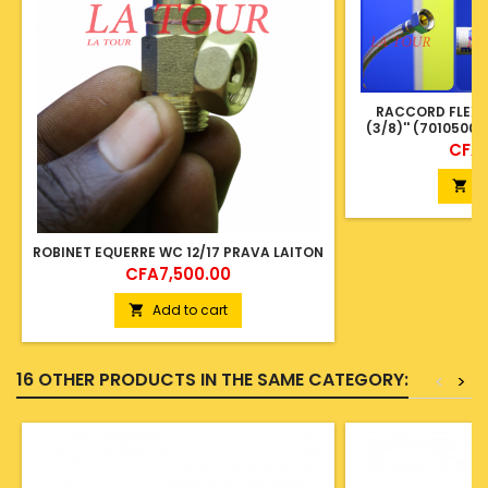
RACCORD FLEXIB
(3/8)'' (701050
Price
CFA2
A

ROBINET EQUERRE WC 12/17 PRAVA LAITON
Price
CFA7,500.00
Add to cart

16 OTHER PRODUCTS IN THE SAME CATEGORY:
<
>