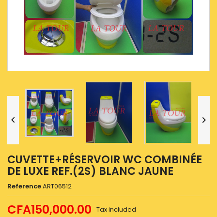


CUVETTE+RÉSERVOIR WC COMBINÉE
DE LUXE REF.(2S) BLANC JAUNE
Reference
ART06512
CFA150,000.00
Tax included