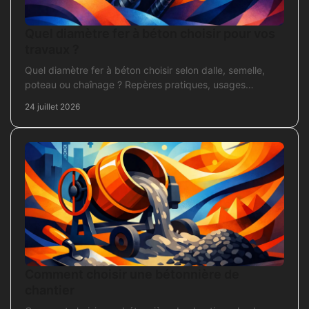
Quel diamètre fer à béton choisir pour vos
travaux ?
Quel diamètre fer à béton choisir selon dalle, semelle,
poteau ou chaînage ? Repères pratiques, usages
courants et points de contrôle avant coulage.
24 juillet 2026
Comment choisir une bétonnière de
chantier