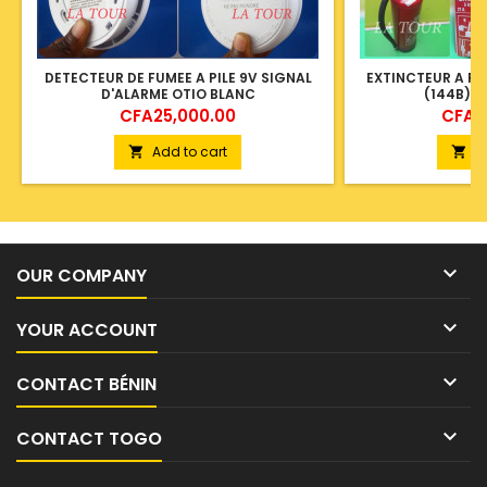
DETECTEUR DE FUMEE A PILE 9V SIGNAL
EXTINCTEUR A PO
D'ALARME OTIO BLANC
(144B) 
Price
Price
CFA25,000.00
CFA4
Add to cart
A



OUR COMPANY

YOUR ACCOUNT

CONTACT BÉNIN

CONTACT TOGO