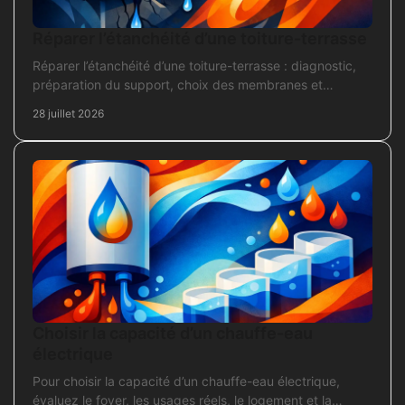
Réparer l’étanchéité d’une toiture-terrasse
Réparer l’étanchéité d’une toiture-terrasse : diagnostic,
préparation du support, choix des membranes et
contrôles pour une réparation durable et fiable.
28 juillet 2026
Choisir la capacité d’un chauffe-eau
électrique
Pour choisir la capacité d’un chauffe-eau électrique,
évaluez le foyer, les usages réels, le logement et la