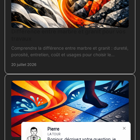
Différence entre marbre et granit pour vos
travaux
Comprendre la différence entre marbre et granit : dureté,
porosité, entretien, coût et usages pour choisir le
revêtement adapté à vos travaux intérieurs.
20 juillet 2026
Pierre
LA TOUR
Bonjour, décrivez votre question, je