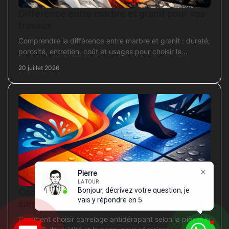
Différence entre marbre et granit pour vos
travaux
Comprendre la différence entre marbre et granit : dureté,
porosité, entretien, coût et usages pour choisir le
revêtement adapté à vos travaux intérieurs.
20 juillet 2026
Pierre
LA TOUR
Bonjour, décrivez votre question, je
Comment choisir carrelage antidérapant
vais y répondre en 5 minutes.
sans erreur
Comment choisir carrelage antidérapant selon la pièce, la