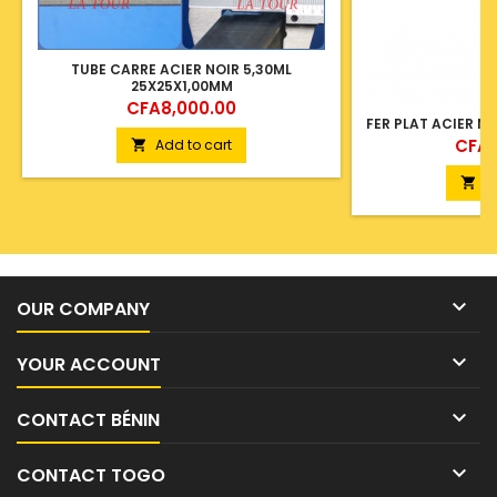
TUBE CARRE ACIER NOIR 5,30ML
25X25X1,00MM
Price
CFA8,000.00
FER PLAT ACIER N
Price
CFA1
Add to cart

A


OUR COMPANY

YOUR ACCOUNT

CONTACT BÉNIN

CONTACT TOGO