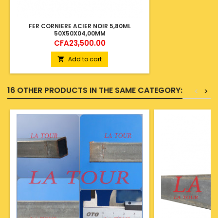
FER CORNIERE ACIER NOIR 5,80ML
50X50X04,00MM
Price
CFA23,500.00
Add to cart

16 OTHER PRODUCTS IN THE SAME CATEGORY:
<
>