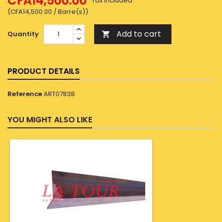
CFA14,500.00
Tax included
(CFA14,500.00 / Barre(s))
Add to cart
Quantity

PRODUCT DETAILS
Reference
ART07838
YOU MIGHT ALSO LIKE
<
>