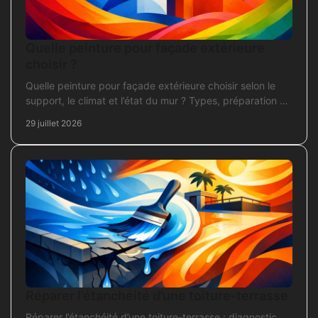
Quelle peinture pour façade extérieure
choisir ?
Quelle peinture pour façade extérieure choisir selon le
support, le climat et l’état du mur ? Types, préparation et
application pour un chantier durable et sûr.
29 juillet 2026
Réparer l’étanchéité d’une toiture-terrasse
Réparer l’étanchéité d’une toiture-terrasse : diagnostic,