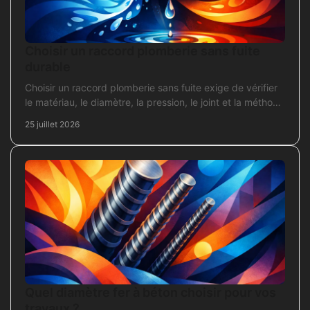
Choisir un raccord plomberie sans fuite
durable
Choisir un raccord plomberie sans fuite exige de vérifier
le matériau, le diamètre, la pression, le joint et la méthode
de pose avant l’achat en travaux.
25 juillet 2026
Quel diamètre fer à béton choisir pour vos
travaux ?